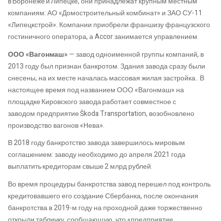
в
Воронеже
и
Липецке
, они принадлежат крупным местным
компаниям:
АО «Домостроительный комбинат» и ЗАО СУ-11
«
Липецкстрой
»
. Компании приобрели
франшизу французского
гостиничного оператора, а
Accor
занимается управлением.
ООО
«
Вагонмаш
»
—
завод
одноименной группы компаний, в
2013 году был
признан банкротом
.
Здания завода сразу были
снесены, на их месте началась массовая жилая застройка
.
.
В
настоящее время под названием ООО «
Вагонмаш
» на
площадке Кировского завода работает совместное
с
заводом
предприятие
Škoda
Transportation
,
возобновлено
производство вагонов «
Нева
».
В 2018 году банкротство завода завершилось мировым
соглашением:
заводу необходимо
до апреля 2021 года
выплатить
кредиторам свыше
2 млрд руб
лей.
Во время процедуры
банкротства
завод перешел под контроль
кредитовавшего его создание Сбербанка, после окончания
банкротства в 2019-м году на проходной даже торжественно
открыли табличку,
сообщающую
, что «предприятие