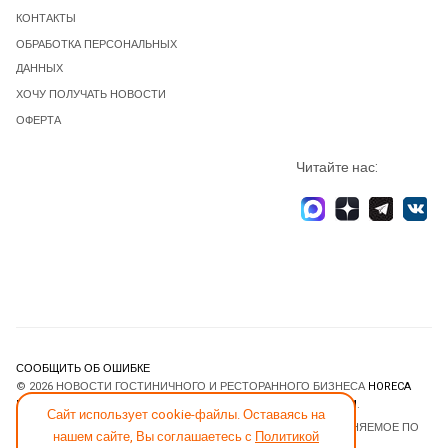
КОНТАКТЫ
ОБРАБОТКА ПЕРСОНАЛЬНЫХ
ДАННЫХ
ХОЧУ ПОЛУЧАТЬ НОВОСТИ
ОФЕРТА
Читайте нас:
СООБЩИТЬ ОБ ОШИБКЕ
© 2026 НОВОСТИ ГОСТИНИЧНОГО И РЕСТОРАННОГО БИЗНЕСА
HORECA
ESTATE
. ВСЕ ПРАВА ЗАЩИЩЕНЫ. DESIGNED BY
JOOMLART.COM
.
Сайт использует cookie-файлы. Оставаясь на
JOOMLA! CMS
- ПРОГРАММНОЕ ОБЕСПЕЧЕНИЕ, РАСПРОСТРАНЯЕМОЕ ПО
нашем сайте, Вы соглашаетесь с
Политикой
ЛИЦЕНЗИИ
GNU GENERAL PUBLIC LICENSE
.