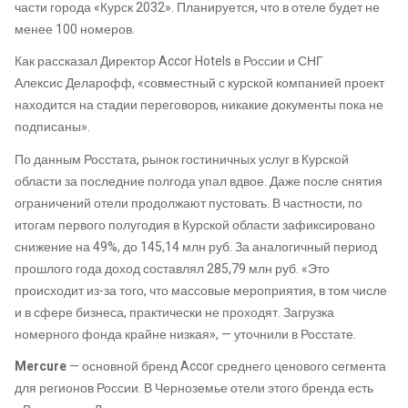
части города «Курск 2032».
Планируется, что в отеле будет не
менее 100 номеров.
Как рассказал Директор
Accor
Hotels
в России и СНГ
Алексис
Деларофф
, «совместный с курской компанией проект
находится на стадии переговоров, никакие документы пока не
подписаны».
По данным Росстата,
рынок
гостиничных услуг
в
Курской
области за последние полгода упал вдвое. Даже после снятия
ограничений отели продолжают пустовать.
В частности, по
итогам первого полугодия в Курской области зафиксировано
снижение на 49%, до 145,14 млн руб. За аналогичный период
прошлого года доход составлял 285,79 млн руб. «Это
происходит из-за того, что массовые мероприятия, в том числе
и в сфере бизнеса, практически не проходят. Загрузка
номерного фонда крайне низкая», — уточнили в Росстате.
Mercure
—
основной бренд
Accor
среднего ценового сегмента
для регионов России. В Черноземье
отели этого бренда
есть