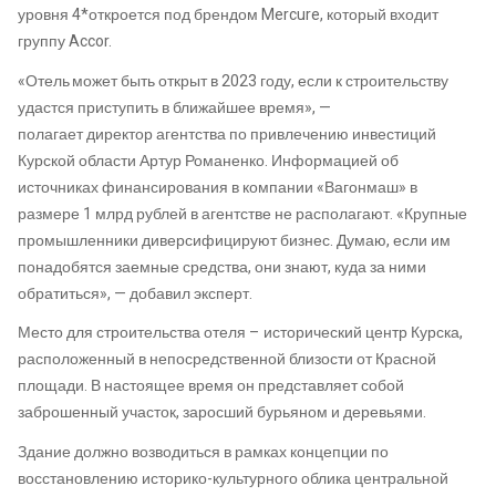
уровня 4*откроется под брендом
Mercure
, который входит
группу
Accor
.
«
Отель может быть открыт в 2023 году, если к строительству
удастся приступить в ближайшее время
», —
полагает
директор
агентства по привлечению инвестиций
Курской
области
Артур Романенко
.
И
нформацией об
источниках финансирования
в компании «
Вагонмаш
»
в
размере 1 млрд рублей
в агентстве не располагают. «Крупные
промышленники диверсифицируют бизнес. Думаю, если им
понадобятся заемные средства, они знают, куда за ними
обратиться», — добавил
эксперт.
Место для строительства отеля – исторический центр Курска,
расположенный в непосредственной близости от Красной
площади. В настоящее время он представляет собой
заброшенный участок, заросший бурьяном и деревьями.
Здание должно возводиться в рамках концепции по
восстановлению историко-культурного облика центральной