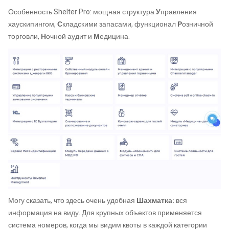
Особенность Shelter Pro: мощная структура
У
правления
хаускипингом,
С
кладскими запасами, функционал
Р
озничной
торговли,
Н
очной аудит и
М
едицина.
Могу сказать, что здесь очень удобная
Шахматка:
вся
информация на виду. Для крупных объектов применяется
система номеров, когда мы видим квоты в каждой категории