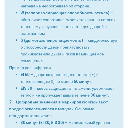
нагрева на необогреваемой стороне.
W (теплоизолирующая способность стекла)
—
обозначает сопротивляемость стеклянных вставок
тепловому излучению, что важно для дверей с
остеклением.
S (дымогазонепроницаемость)
— свидетельствует
о способности двери препятствовать
проникновению дыма и газов в защищаемое
помещение.
Пример расшифровки:
EI 60
— дверь сохраняет целостность (E) и
теплоизоляцию (I) не менее
60 минут
.
EIS 30
— дверь защищает от пламени, удерживает
тепло и не пропускает дым в течение
30 минут
.
2. Цифровые значения в маркировке:
указывают
предел огнестойкости
в минутах. Основные
стандартные значения:
30 минут (EI 30, EIS 30)
– минимальный уровень