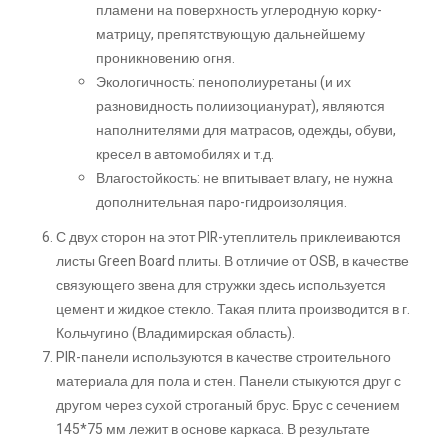
пламени на поверхность углеродную корку-
матрицу, препятствующую дальнейшему
проникновению огня.
Экологичность: пенополиуретаны (и их
разновидность полиизоцианурат), являются
наполнителями для матрасов, одежды, обуви,
кресел в автомобилях и т.д.
Влагостойкость: не впитывает влагу, не нужна
дополнительная паро-гидроизоляция.
С двух сторон на этот PIR-утеплитель приклеиваются
листы Green Board плиты. В отличие от OSB, в качестве
связующего звена для стружки здесь используется
цемент и жидкое стекло. Такая плита производится в г.
Кольчугино (Владимирская область).
PIR-панели используются в качестве строительного
материала для пола и стен. Панели стыкуются друг с
другом через сухой строганый брус. Брус с сечением
145*75 мм лежит в основе каркаса. В результате