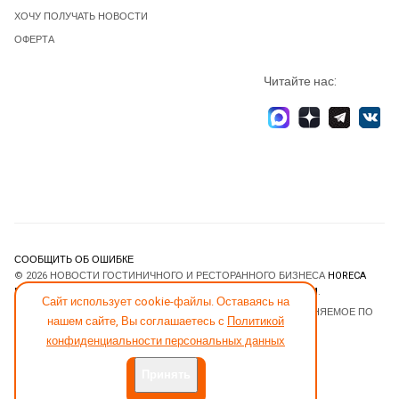
ХОЧУ ПОЛУЧАТЬ НОВОСТИ
ОФЕРТА
Читайте нас:
СООБЩИТЬ ОБ ОШИБКЕ
© 2026 НОВОСТИ ГОСТИНИЧНОГО И РЕСТОРАННОГО БИЗНЕСА
HORECA
ESTATE
. ВСЕ ПРАВА ЗАЩИЩЕНЫ. DESIGNED BY
JOOMLART.COM
.
Сайт использует cookie-файлы. Оставаясь на
JOOMLA! CMS
- ПРОГРАММНОЕ ОБЕСПЕЧЕНИЕ, РАСПРОСТРАНЯЕМОЕ ПО
нашем сайте, Вы соглашаетесь с
Политикой
ЛИЦЕНЗИИ
GNU GENERAL PUBLIC LICENSE
.
конфиденциальности персональных данных
Принять