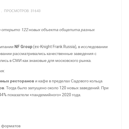
ПРОСМОТРОВ: 31643
ыло открыто 122 новых объекта общепита разных
омпании
NF Group
(ex-Knight Frank Russia), в исследовании
овании рассматривались качественные заведения с
ись в СМИ как знаковые для московского рынка.
ия:
енных ресторанов
и кафе в пределах Садового кольца
ов
. Тогда было запущено около 120 новых заведений. При
 44% показатели «пандемийного» 2020 года.
их форматов