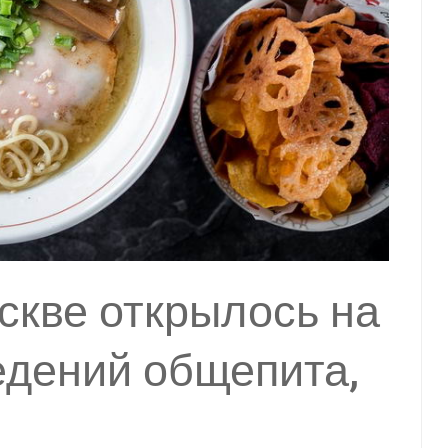
оскве открылось на
едений общепита,