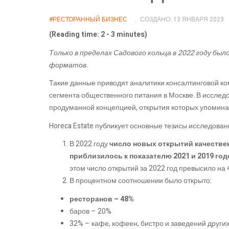
#РЕСТОРАННЫЙ БИЗНЕС
СОЗДАНО: 13 ЯНВАРЯ 2023
(Reading time: 2 - 3 minutes)
Только в пределах Садового кольца в 2022 году б
форматов.
Такие данные приводят аналитики консалтинговой к
сегмента общественного питания в Москве. В исслед
продуманной концепцией, открытия которых упоминал
Horeca Estate публикует основные тезисы исследован
В 2022 году
число новых открытий качеств
приблизилось к показателю 2021 и 2019 год
этом число открытий за 2022 год превысило на
В процентном соотношении было открыто:
ресторанов – 48%
баров – 20%
32% – кафе, кофеен, бистро и заведений друг