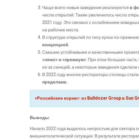
Чаще всего новые заведения реализуются
в ф
числа открытий. Также увеличилось число откры
2021 году. Это связано с ослаблением ковидны
на рабочие места.
В структуре открытий по типу кухни по-прежне
концепцией
.
Самыми устойчивыми и качественными проекта
«люкс» и «премиум»
. При этом большая часть
из-за санкций, а некоторые заведения сделали 
В 2022 году многие рестораторы столицы стал
пределами.
«Российские корни»: из Bulldozer Group в Sun G
Выводы:
Начало 2022 года выдалось непростым для сектора 
внешнеполитической ситуации. В результате рестора