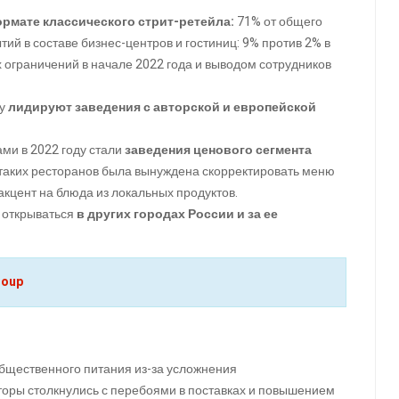
ормате классического стрит-ретейла:
71% от общего
тий в составе бизнес-центров и гостиниц: 9% против 2% в
х ограничений в начале 2022 года и выводом сотрудников
му
лидируют заведения с авторской и европейской
ми в 2022 году стали
заведения ценового сегмента
 таких ресторанов была вынуждена скорректировать меню
акцент на блюда из локальных продуктов.
и открываться
в других городах России и за ее
roup
общественного питания из-за усложнения
торы столкнулись с перебоями в поставках и повышением