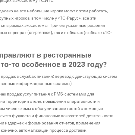
дящих в экосистему 1С:ИТС.
алеко не все небольшие игроки могут с этим работать,
упных игроков, в том числе у «1С-Рарус», все эти
ются в рамках экосистемы. Причем указанные решения
ых серверах (on-premise), так и в облаках (в облаке «1С-
аправляют в ресторанные
то-то особенное в 2023 году?
 продаж в службах питания: перевод с действующих систем
рственные информационные системы).
очек продаж услуг питания с PMS-системами для
 на территории отеля, повышения оперативности и
том числе схемы с обслуживанием гостей с помощью
счета фудкоста и финансовых показателей деятельности
ии издержек и формирования отчетов, применения
 конечно, автоматизации процесса доставки.