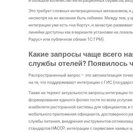
и большое количество интеграционных сервисов, вхо
Это требует сложных интеграционных механизмов, и д
несмотря на их желание быть гибкими. Между тем, у кр
интеграции уже есть «на борту», и зачастую развива
линейки доступны как в варианте установки на локальн
Рарус» или публичном облаке 1С:ГРМ).
Какие запросы чаще всего н
службы отелей? Появилось ч
Распространенный запрос – это автоматизация точек
на те, что поддерживают интеграцию с ГИС (госуда
Также не теряют актуальности запросы интеграции т
формирования единого фолио гостя по всем услугам
юзабилити ресторанной системы для официантов, в 
мобильного приложения официанта, достоверного ра
службы питания, внедрения инструментов оптимизац
стандартов HACCP, интеграции с сервисами чаевых и,