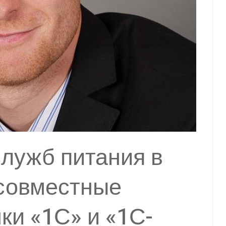
лужб питания в
 совместные
ки «1С» и «1С-