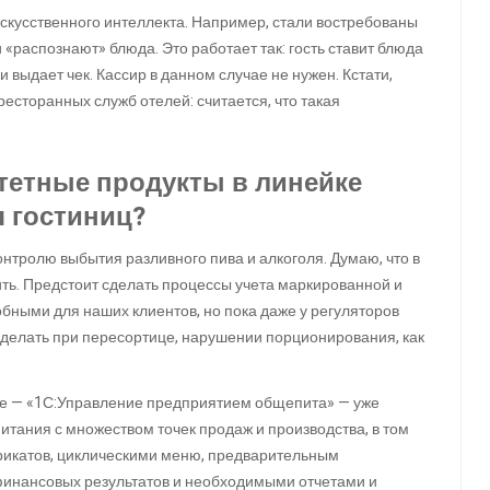
искусственного интеллекта. Например, стали востребованы
распознают» блюда. Это работает так: гость ставит блюда
и выдает чек. Кассир в данном случае не нужен. Кстати,
ресторанных служб отелей: считается, что такая
итетные продукты в линейке
 гостиниц?
тролю выбытия разливного пива и алкоголя. Думаю, что в
ть. Предстоит сделать процессы учета маркированной и
ными для наших клиентов, но пока даже у регуляторов
о делать при пересортице, нарушении порционирования, как
нте — «1С:Управление предприятием общепита» — уже
тания с множеством точек продаж и производства, в том
икатов, циклическими меню, предварительным
финансовых результатов и необходимыми отчетами и