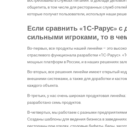
востребованы в службах питания. В докладе делово
общепита, в том числе для ресторанных служб отеле
которые получат пользователи, используя наши решен
Если сравнить «1С-Рарус» с
сильными игроками, то в че
Во-первых, все продукты нашей линейки – это высок
отраслевого функционала разработки «1С-Рарус». «1
мощных платформ в России, и в наших решениях зал
Во-вторых, все решения линейки имеют открытый код
внешними системами, а также для доработки и касто
каждого объекта.
В-третьих, у нас очень широкая продуктовая линейка
разработано семь продуктов.
В-четвертых, мы работаем с разными предприятиями 
Созданы шаблоны для ведения бизнеса в заведениях 
рестораны при отелях, столовые буфеты, бары, загот