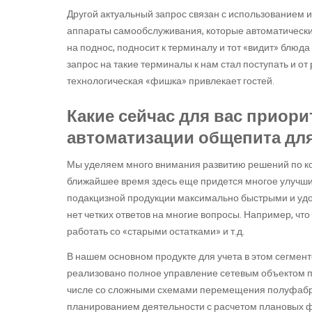
Другой актуальный запрос связан с использованием 
аппараты самообслуживания, которые автоматически «
на поднос, подносит к терминалу и тот «видит» блюда 
запрос на такие терминалы к нам стал поступать и от 
технологическая «фишка» привлекает гостей.
Какие сейчас для вас приор
автоматизации общепита для
Мы уделяем много внимания развитию решений по кон
ближайшее время здесь еще придется многое улучши
подакцизной продукции максимально быстрыми и удоб
нет четких ответов на многие вопросы. Например, чт
работать со «старыми остатками» и т.д.
В нашем основном продукте для учета в этом сегме
реализовано полное управление сетевым объектом пи
числе со сложными схемами перемещения полуфабр
планированием деятельности с расчетом плановых 