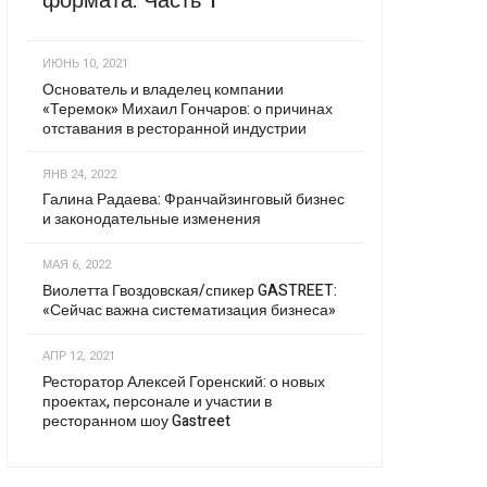
формата. Часть 1
ИЮНЬ 10, 2021
Основатель и владелец компании
«Теремок» Михаил Гончаров: о причинах
отставания в ресторанной индустрии
ЯНВ 24, 2022
Галина Радаева: Франчайзинговый бизнес
и законодательные изменения
МАЯ 6, 2022
Виолетта Гвоздовская/спикер GASTREET:
«Сейчас важна систематизация бизнеса»
АПР 12, 2021
Ресторатор Алексей Горенский: о новых
проектах, персонале и участии в
ресторанном шоу Gastreet