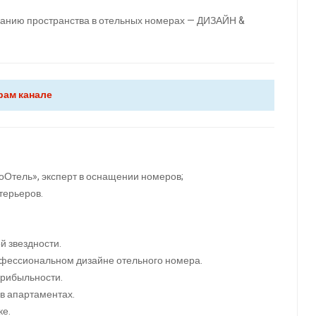
анию пространства в отельных номерах — ДИЗАЙН &
рам канале
оОтель», эксперт в оснащении номеров;
терьеров.
й звездности.
офессиональном дизайне отельного номера.
рибыльности.
в апартаментах.
ке.