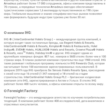
аэропортов, отелей, пунктов проката автомобилей и других компаний отрасли. В
Amadeus работает более 17 000 сотрудников, офисы компании представлены в
70 странах, а передовые технологии Amadeus ежегодно обеспечивают
туристическими сервисами 1,6 миллиарда путешественников из 190 стран
мира. Глобальное мышление и знание специфики местных рынков позволяют
нам формировать будущее индустрии туризма уже более 30 лет.
О компании IHG:
IHG ® ( InterContinental Hotels Group ) – международная группа компаний, в
которую входят такие гостиничные бренды, как Regent Hotels & Resorts,
InterContinental® Hotels & Resorts, Kimpton® Hotels & Restaurants, Hotel
Indigo®, EVEN® Hotels, HUALUXE® Hotels and Resorts, Crowne Plaza® Hotels
& Resorts, voco™ Hotels, Holiday Inn® и другие. IHG владеет одним из
крупнейших номерных фондов: 837 тыс. номеров в 5600 отелях более чем в 100
странах мира. В планах развития компании строительство еще 1900 отелей. IHG
также развивает глобальную программу лояльности IHG Rewards Club, которая
насчитывает более 100 миллионов зарегистрированных пользователей. В
феврале 2019 года IHG приобрела Six Senses Hotels Resorts Spas, присоединив
к своей сети еще 16 отелей (1 347 номеров) и 18 отелей на стадии
строительства. InterContinental Hotels Group PLC – британская холдинговая
компания сети IHG, зарегистрированная в Англии и Уэльсе. В отелях IHG
работает более 400 тысяч человек, а офисы компании открыты по всему миру.
О Foresight Factory:
Foresight Factory – это международное агентство по изучению потребительских
тенденций. В компании работают более 400 исследователей, дата-аналитиков и
отраслевых консультантов.