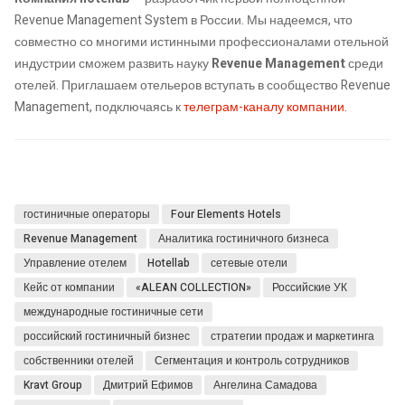
Revenue Management System в России. Мы надеемся, что
совместно со многими истинными профессионалами отельной
индустрии сможем развить науку
Revenue Management
среди
отелей. Приглашаем отельеров вступать в сообщество Revenue
Management, подключаясь к
телеграм-каналу компании.
гостиничные операторы
Four Elements Hotels
Revenue Management
Аналитика гостиничного бизнеса
Управление отелем
Hotellab
сетевые отели
Кейс от компании
«ALEAN COLLECTION»
Российские УК
международные гостиничные сети
российский гостиничный бизнес
стратегии продаж и маркетинга
собственники отелей
Сегментация и контроль сотрудников
Kravt Group
Дмитрий Ефимов
Ангелина Самадова