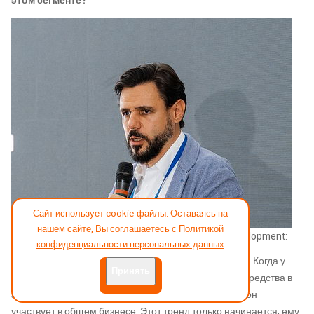
этом сегменте?
Сайт использует cookie-файлы. Оставаясь на
нашем сайте, Вы соглашаетесь с
Политикой
Антон Басин
, владелец компании Basinn Hotel Development:
конфиденциальности персональных данных
– Очевидный тренд – это коллективные инвестиции. Когда у
Принять
инвестора 1-3-5 млн., он уже может инвестировать средства в
загородные отели, покупать дома, модули. По сути, он
участвует в общем бизнесе. Этот тренд только начинается, ему