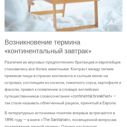
Возникновение термина
«континентальный завтрак»
Различия во вкусовых предпочтениях британцев и европейцев
становились все более заметными. Контраст между легким
приемом пищи в странах континента и сытным меню на
островах, состоящим из сосисок, томатного соуса, картофеля и
фасоли, привел к появлению в словаре английских
путешественников словосочетания «continental breakfast» —
так стали называть облегченный рацион, принятый в Европе.
В литературных источниках понятие впервые встречается в
1896 году — в книге «The Sanitarian», посвященной вопросам
поддержания личной гигиены. Однако настоящую