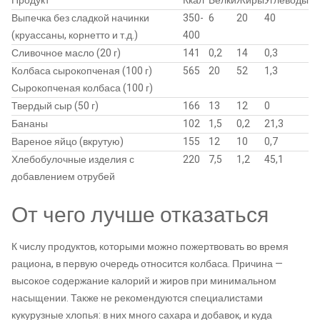
Продукт
Ккал
Белки
Жиры
Углеводы
Выпечка без сладкой начинки
350-
6
20
40
(круассаны, корнетто и т.д.)
400
Сливочное масло (20 г)
141
0,2
14
0,3
Колбаса сырокопченая (100 г)
565
20
52
1,3
Сырокопченая колбаса (100 г)
Твердый сыр (50 г)
166
13
12
0
Бананы
102
1,5
0,2
21,3
Вареное яйцо (вкрутую)
155
12
10
0,7
Хлебобулочные изделия с
220
7,5
1,2
45,1
добавлением отрубей
От чего лучше отказаться
К числу продуктов, которыми можно пожертвовать во время
рациона, в первую очередь относится колбаса. Причина —
высокое содержание калорий и жиров при минимальном
насыщении. Также не рекомендуются специалистами
кукурузные хлопья: в них много сахара и добавок, и куда