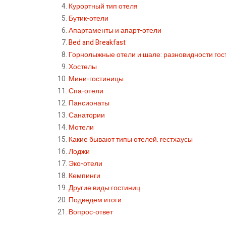
Курортный тип отеля
Бутик-отели
Апартаменты и апарт-отели
Bed and Breakfast
Горнолыжные отели и шале: разновидности гост
Хостелы
Мини-гостиницы
Спа-отели
Пансионаты
Санатории
Мотели
Какие бывают типы отелей: гестхаусы
Лоджи
Эко-отели
Кемпинги
Другие виды гостиниц
Подведем итоги
Вопрос-ответ