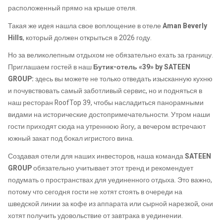
расположенный прямо на крыше отеля.
Такая же идея нашла свое воплощение в отеле
Aman Beverly
Hills
, который должен открыться в 2026 году.
Но за великолепным отдыхом не обязательно ехать за границу.
Приглашаем гостей в наш
Бутик-отель «39» by SATEEN
GROUP:
здесь вы можете не только отведать изысканную кухню
и почувствовать самый заботливый сервис, но и подняться в
наш ресторан RoofTop 39, чтобы насладиться панорамными
видами на исторические достопримечательности. Утром наши
гости приходят сюда на утреннюю йогу, а вечером встречают
южный закат под бокал игристого вина.
Создавая отели для наших инвесторов, наша команда
SATEEN
GROUP
обязательно учитывает этот тренд и рекомендует
подумать о пространствах для уединенного отдыха. Это важно,
потому что сегодня гости не хотят стоять в очереди на
шведской линии за кофе из аппарата или сырной нарезкой, они
хотят получить удовольствие от завтрака в уединении.