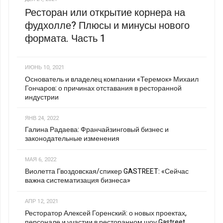
Ресторан или открытие корнера на
фудхолле? Плюсы и минусы нового
формата. Часть 1
ИЮНЬ 10, 2021
Основатель и владелец компании «Теремок» Михаил
Гончаров: о причинах отставания в ресторанной
индустрии
ЯНВ 24, 2022
Галина Радаева: Франчайзинговый бизнес и
законодательные изменения
МАЯ 6, 2022
Виолетта Гвоздовская/спикер GASTREET: «Сейчас
важна систематизация бизнеса»
АПР 12, 2021
Ресторатор Алексей Горенский: о новых проектах,
персонале и участии в ресторанном шоу Gastreet