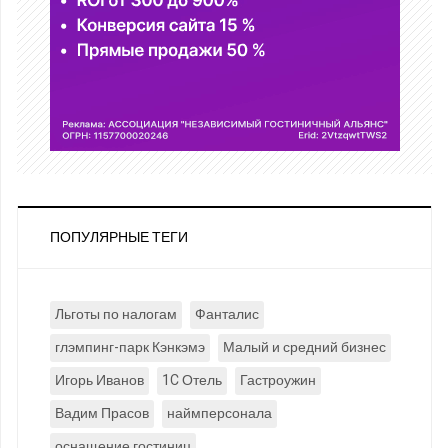
ПОПУЛЯРНЫЕ ТЕГИ
Льготы по налогам
Фанталис
глэмпинг-парк Кэнкэмэ
Малый и средний бизнес
Игорь Иванов
1C Отель
Гастроужин
Вадим Прасов
наймперсонала
оснащение гостиниц