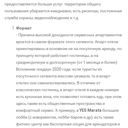
предоставляется больше услуг: территории общего
пользования убираются ежедневно, есть ресепшн, постоянная
служба охраны, видеонаблюдение и т.д.
Формат
- Причина высокой доходности сервисных апартаментов
кроется в самом формате этого сегмента. Апарт-отели
ориентированы в основном не на посуточную аренду, по
принципу которой работают гостиницы, а на
среднесрочную и долгосрочную (от 1 месяца и более).
Вспомним локдаун 2020 года: если туристы из
посуточного сегмента массово уезжали, то в апарт-
отелях они самоизолировались. В отличие от
классических гостиниц, в апарт-отеле в каждом номере
есть кухонная зона, что позволяет готовить еду, при этом
здесь также есть общественные пространства и
комфортный сервис. К примеру, в
YES Marata
большое
лобби (с коворкингом, лобби-баром и др), есть также
фитнес-центр как бесплатная опция для арендаторов и