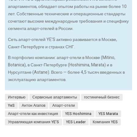
апартаментов, обладает опытом работы на рынке более 10
лет. Собственные технические и операционные стандарты
сочетают высокие международные требования и специфику
сегмента апарт-отелей в России.
Сеть апарт-отелей YE’S активно развивается в Москве,
Санкт-Петербурге и странах СНГ.
В портфолио компании: апарт-отели в Москве (Mitino,
Botanica), в Санкт-Петербурге (Hoshimina, Marata) и в
Нурсултане (Astane). Всего — более 4,5 тысяч введенных в
эксплуатацию апартаментов.
Интервью
Сервисные апартаменты
гостиничный бизнес
YeS
Антон Агапов
Апарт-отели
Апарт-отели как инвестиция
YES Hoshimina
YES Marata
Управляющая компания YE’S
YES Leader
Компания YES