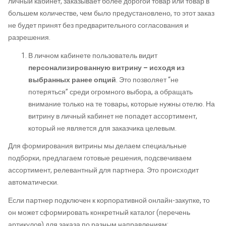
личный кабинет, заказывает более дорогой товар или товар в
большем количестве, чем было предустановлено, то этот заказ
не будет принят без предварительного согласования и
разрешения.
В личном кабинете пользователь видит
персонализированную витрину – исходя из
выбранных ранее опций
. Это позволяет “не
потеряться” среди огромного выбора, а обращать
внимание только на те товары, которые нужны отелю. На
витрину в личный кабинет не попадет ассортимент,
который не является для заказчика целевым.
Для формирования витрины мы делаем специальные
подборки, предлагаем готовые решения, подсвечиваем
ассортимент, релевантный для партнера. Это происходит
автоматически.
Если партнер подключен к корпоративной онлайн-закупке, то
он может сформировать конкретный каталог (перечень
артикулов) для заказа по разным направлениям: