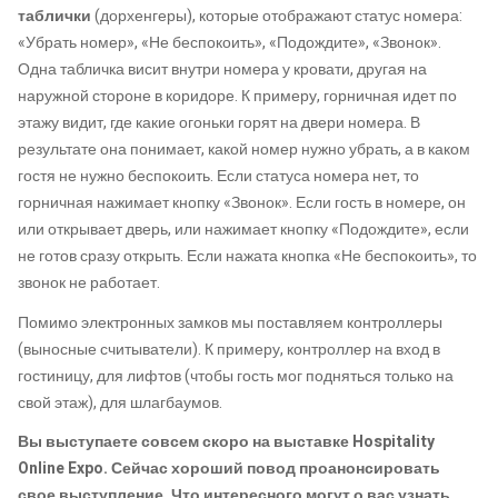
таблички
(дорхенгеры), которые отображают статус номера:
«Убрать номер», «Не беспокоить», «Подождите», «Звонок».
Одна табличка висит внутри номера у кровати, другая на
наружной стороне в коридоре. К примеру, горничная идет по
этажу видит, где какие огоньки горят на двери номера. В
результате она понимает, какой номер нужно убрать, а в каком
гостя не нужно беспокоить. Если статуса номера нет, то
горничная нажимает кнопку «Звонок». Если гость в номере, он
или открывает дверь, или нажимает кнопку «Подождите», если
не готов сразу открыть. Если нажата кнопка «Не беспокоить», то
звонок не работает.
Помимо электронных замков мы поставляем контроллеры
(выносные считыватели). К примеру, контроллер на вход в
гостиницу, для лифтов (чтобы гость мог подняться только на
свой этаж), для шлагбаумов.
Вы выступаете совсем скоро на выставке Hospitality
Online Expo. Сейчас хороший повод проанонсировать
свое выступление. Что интересного могут о вас узнать