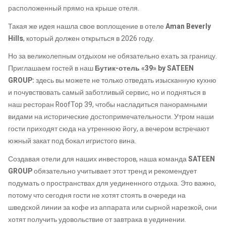
расположенный прямо на крыше отеля.
Такая же идея нашла свое воплощение в отеле
Aman Beverly
Hills
, который должен открыться в 2026 году.
Но за великолепным отдыхом не обязательно ехать за границу.
Приглашаем гостей в наш
Бутик-отель «39» by SATEEN
GROUP:
здесь вы можете не только отведать изысканную кухню
и почувствовать самый заботливый сервис, но и подняться в
наш ресторан RoofTop 39, чтобы насладиться панорамными
видами на исторические достопримечательности. Утром наши
гости приходят сюда на утреннюю йогу, а вечером встречают
южный закат под бокал игристого вина.
Создавая отели для наших инвесторов, наша команда
SATEEN
GROUP
обязательно учитывает этот тренд и рекомендует
подумать о пространствах для уединенного отдыха. Это важно,
потому что сегодня гости не хотят стоять в очереди на
шведской линии за кофе из аппарата или сырной нарезкой, они
хотят получить удовольствие от завтрака в уединении.