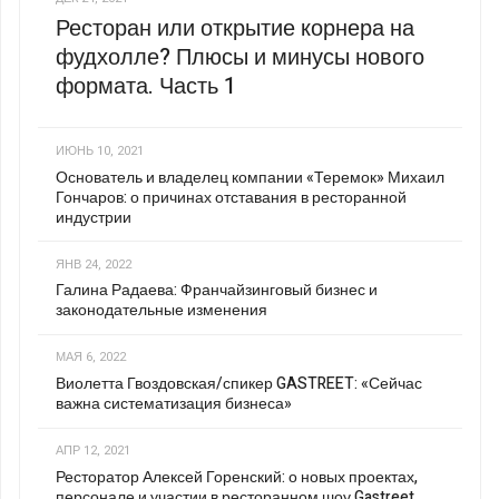
Ресторан или открытие корнера на
фудхолле? Плюсы и минусы нового
формата. Часть 1
ИЮНЬ 10, 2021
Основатель и владелец компании «Теремок» Михаил
Гончаров: о причинах отставания в ресторанной
индустрии
ЯНВ 24, 2022
Галина Радаева: Франчайзинговый бизнес и
законодательные изменения
МАЯ 6, 2022
Виолетта Гвоздовская/спикер GASTREET: «Сейчас
важна систематизация бизнеса»
АПР 12, 2021
Ресторатор Алексей Горенский: о новых проектах,
персонале и участии в ресторанном шоу Gastreet