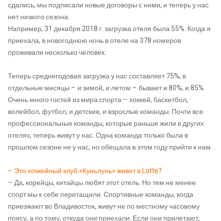
сдались, мы подписали новые договоры с ними, и теперь у нас
нет низкого сезона.
Например, 31 декабря 2018 г. загрузка отеля была 55%. Когда я
приехала, в новогоднюю ночь в отеле на 378 номеров
проживали несколько человек.
Теперь среднегодовая загрузка у нас составляет 75%, в
отдельные месяцы – и зимой, и летом – бывает и 80%, и 85%.
Очень много гостей из мира спорта – хоккей, баскетбол,
волейбол, футбол, и детские, и взрослые команды. Почти все
профессиональные команды, которые раньше жили в других
отелях, теперь живут у нас. Одна команда только была в
прошлом сезоне не у нас, но обещала в этом году прийти к нам.
– Это хоккейный клуб «Куньлунь» живет в Lotte?
– Да, корейцы, китайцы любят этот отель. Но тем не менее
спорт мы к себе перетащили. Спортивные команды, когда
приезжают во Владивосток, живут не по местному часовому
поясу, а по тому, откуда они приехали. Если они прилетают,