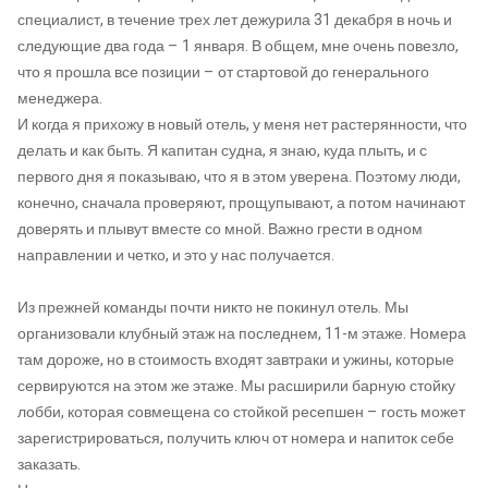
специалист, в течение трех лет дежурила 31 декабря в ночь и
следующие два года – 1 января. В общем, мне очень повезло,
что я прошла все позиции – от стартовой до генерального
менеджера.
И когда я прихожу в новый отель, у меня нет растерянности, что
делать и как быть. Я капитан судна, я знаю, куда плыть, и с
первого дня я показываю, что я в этом уверена. Поэтому люди,
конечно, сначала проверяют, прощупывают, а потом начинают
доверять и плывут вместе со мной. Важно грести в одном
направлении и четко, и это у нас получается.
Из прежней команды почти никто не покинул отель. Мы
организовали клубный этаж на последнем, 11-м этаже. Номера
там дороже, но в стоимость входят завтраки и ужины, которые
сервируются на этом же этаже. Мы расширили барную стойку
лобби, которая совмещена со стойкой ресепшен – гость может
зарегистрироваться, получить ключ от номера и напиток себе
заказать.