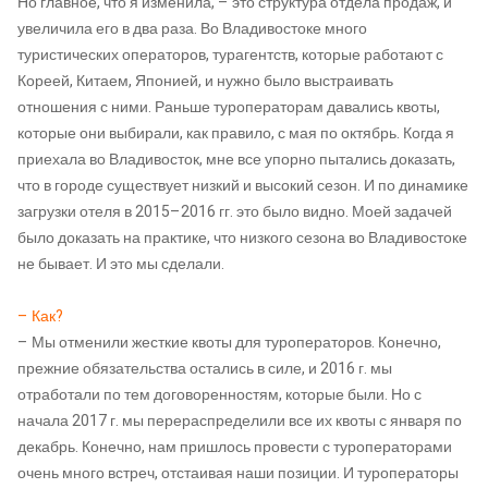
Но главное, что я изменила, – это структура отдела продаж, и
увеличила его в два раза. Во Владивостоке много
туристических операторов, турагентств, которые работают с
Кореей, Китаем, Японией, и нужно было выстраивать
отношения с ними. Раньше туроператорам давались квоты,
которые они выбирали, как правило, с мая по октябрь. Когда я
приехала во Владивосток, мне все упорно пытались доказать,
что в городе существует низкий и высокий сезон. И по динамике
загрузки отеля в 2015–2016 гг. это было видно. Моей задачей
было доказать на практике, что низкого сезона во Владивостоке
не бывает. И это мы сделали.
– Как?
– Мы отменили жесткие квоты для туроператоров. Конечно,
прежние обязательства остались в силе, и 2016 г. мы
отработали по тем договоренностям, которые были. Но с
начала 2017 г. мы перераспределили все их квоты с января по
декабрь. Конечно, нам пришлось провести с туроператорами
очень много встреч, отстаивая наши позиции. И туроператоры