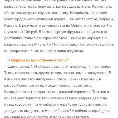
управленческий аудит, анализ рынка. Обязательно смотрю
конкурентов, чтобы понимать, как продавать отель. Кроме того,
обязательно нужно изучить логистику. Например, не во всех
моих городах есть железная дорога – ее нет в Якутске, Мирном,
Кызыле. В результате авиадоставка до Мирного, например, 1 кг
груза стоит 156 руб. В зимнее время фрукты и овощи можно
доставлять только авиатранспортом – иначе померзнут. Но
когда мы зашли в Мирный и Якутск, то максимально перешли на
автоперевозки – это экономит наши издержки.
– В Мирном вы единственный отель?
– Единственный. И в Кызыле мы практически одни – в столице
Тывы, конечно, есть другие отели, но они нам не конкуренты. В
Кызыле у нас пятизвездочный отель – очень красивый, в
который местные жители ходят просто посмотреть.
Каждый из этих городов с очень сильной харизмой. Тем они и
привлекают туристов. Мои коллеги в Новосибирске два года
назад говорили, что китайские и корейские туристы к ним не
доедут: что им делать в Новосибирске? А сейчас каждый день
как минимум одна группа из Кореи или из Китая в