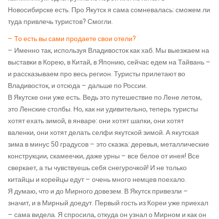
Новосибирске есть. Про Якутск я сама сомневалась: сможем ли
туда привлечь туристов? Смогли.
– То есть вы сами продаете свои отели?
– Именно так, используя Владивосток как хаб. Мы выезжаем на
выставки в Корею, в Китай, в Японию, сейчас едем на Тайвань –
и рассказываем про весь регион. Туристы прилетают во
Владивосток, и отсюда – дальше по России.
В Якутске они уже есть. Ведь это путешествие по Лене летом,
это Ленские столбы. Но, как ни удивительно, теперь туристы
хотят ехать зимой, в январе: они хотят шапки, они хотят
валенки, они хотят делать селфи якутской зимой. А якутская
зима в минус 50 градусов – это сказка: деревья, металлические
конструкции, скамеечки, даже урны – все белое от инея! Все
сверкает, а ты чувствуешь себя снегурочкой! И не только
китайцы и корейцы едут – очень много немцев поехало.
Я думаю, что и до Мирного довезем. В Якутск привезли –
значит, и в Мирный доедут. Первый гость из Кореи уже приехал
– сама видела. Я спросила, откуда он узнал о Мирном и как он