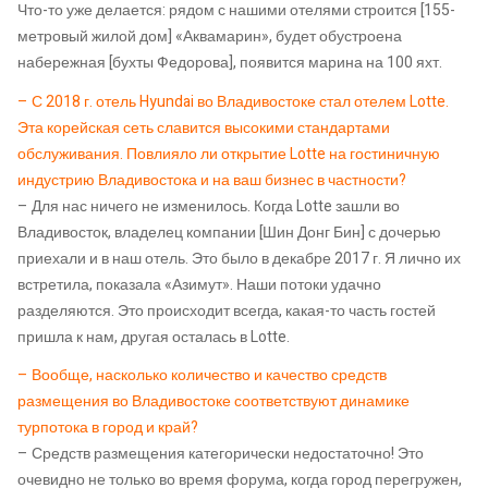
Что-то уже делается: рядом с нашими отелями строится [155-
метровый жилой дом] «Аквамарин», будет обустроена
набережная [бухты Федорова], появится марина на 100 яхт.
– С 2018 г. отель Hyundai во Владивостоке стал отелем Lotte.
Эта корейская сеть славится высокими стандартами
обслуживания. Повлияло ли открытие Lotte на гостиничную
индустрию Владивостока и на ваш бизнес в частности?
– Для нас ничего не изменилось. Когда Lotte зашли во
Владивосток, владелец компании [Шин Донг Бин] с дочерью
приехали и в наш отель. Это было в декабре 2017 г. Я лично их
встретила, показала «Азимут». Наши потоки удачно
разделяются. Это происходит всегда, какая-то часть гостей
пришла к нам, другая осталась в Lotte.
– Вообще, насколько количество и качество средств
размещения во Владивостоке соответствуют динамике
турпотока в город и край?
– Средств размещения категорически недостаточно! Это
очевидно не только во время форума, когда город перегружен,