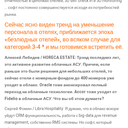
отчетностью в цепочках отелей, 3D self check in и 3D monitoring
… софт постоянно совершенствуется исходя из потребностей
рынка.
Сейчас ясно виден тренд на уменьшение
персонала в отелях, приближается эпоха
«безлюдных отелей», во всяком случае для
категорий 3-4 * и мы готовимся встретить её.
Алексей Лебедев / HORECA.ESTATE: Трэнд последних лет,
это активное развитие облачных АСУ. Причем, если
раньше это были решения для небольших отелей, то
сейчас отели с номерным фондом до 400 номеров уже
уходят в облако. Oracle тоже анонсировал полный
переход на облачные технологии. Accor тоже уходит от
Fidelio в облачные АСУ. Что вы об этом думаете?
Сергей Фомин / Libra Hospitality: Я думаю, что в облако вскоре
уйдут CRM функциональность, работа с big-data для revenue
management, собственно RMS системы. Но софт, который