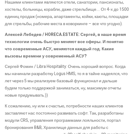
Нашими клиентами являются отели, санатории, пансионаты,
хостелы, больницы, корабли, даже стрельбище…. От 4-х до 1500
единиц продаж (номера, апартаменты, койки, каюты, площадки
для стрельбы, рабочие места в коворкинге – все что угодно).
Алексей Лебедев / HORECA.ESTATE: Сергей, в наше время
технологии очень быстро меняют все сферы. И понятно
что современные АСУ, меняются каждый год. Какие
вызовы времени у современный АСУ?
Сергей Фомин / Libra Hospitality: Очень хороший вопрос. Когда
мы начинали разработку Logus HMS, то я в тайне надеялся, что
лет через 5 мы реализуем базовый функционал и дальше
будем только поддержкой заниматься, ну, максимум отчеты
новые придумывать.))
К сожалению, ну или к счастью, потребности наших клиентов
заставляют нас постоянно развивать софт. Так, разработаны
модули CRS, управления программами лояльности, портал
бронирования B&B, Хранилище данных для работы с