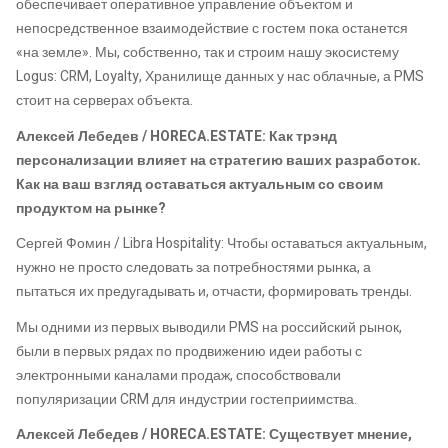
обеспечивает оперативное управление объектом и
непосредственное взаимодействие с гостем пока останется
«на земле». Мы, собственно, так и строим нашу экосистему
Logus: CRM, Loyalty, Хранилище данных у нас облачные, а PMS
стоит на серверах объекта.
Алексей Лебедев / HORECA.ESTATE: Как трэнд
персонализации влияет на стратегию ваших разработок.
Как на ваш взгляд оставаться актуальным со своим
продуктом на рынке?
Сергей Фомин / Libra Hospitality: Чтобы оставаться актуальным,
нужно не просто следовать за потребностями рынка, а
пытаться их предугадывать и, отчасти, формировать тренды.
Мы одними из первых выводили PMS на российский рынок,
были в первых рядах по продвижению идеи работы с
электронными каналами продаж, способствовали
популяризации CRM для индустрии гостеприимства.
Алексей Лебедев / HORECA.ESTATE: Существует мнение,