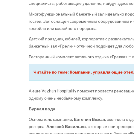
специалисты, работающие удаленно, найдут здесь 
Многофункциональный банкетный зал идеально подойд
гостей. Зал оснащен современным оборудованием и 
коктейля или кофейного перерыва.
Детский праздник, юбилей, корпоратив с развлекате
банкетный зал «Грелки» отличной подойдет для любо
Ресторанный комплекс активного отдыха «Грелка» – в
Читайте по теме: Компании, управляющие отеля
А еще Vezhan Hospitality поможет провести реновац
одному очень необычному комплексу.
Бурная вода
Основатель компании,
Евгения Вежан
, окончила от
резерва.
Алексей Васильев
, с которым они трениро
владельцем комплекса активного отдыха в Лосево
«Б