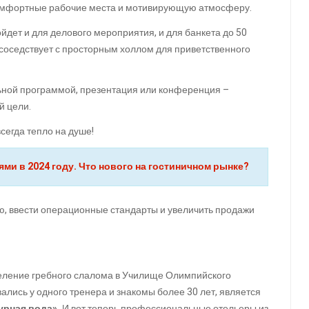
комфортные рабочие места и мотивирующую атмосферу.
ет и для делового мероприятия, и для банкета до 50
соседствует с просторным холлом для приветственного
льной программой, презентация или конференция –
й цели.
сегда тепло на душе!
ми в 2024 году. Что нового на гостиничном рынке?
ию, ввести операционные стандарты и увеличить продажи
деление гребного слалома в Училище Олимпийского
вались у одного тренера и знакомы более 30 лет, является
урная вода».
И вот теперь профессиональные отельеры из