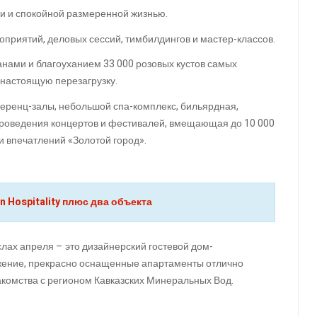
ми и спокойной размеренной жизнью.
оприятий, деловых сессий, тимбилдингов и мастер-классов.
анами и благоуханием 33 000 розовых кустов самых
 настоящую перезагрузку.
ференц-залы, небольшой спа-комплекс, бильярдная,
 проведения концертов и фестивалей, вмещающая до 10 000
и впечатлений «Золотой город».
 Hospitality плюс два объекта
слах апреля – это дизайнерский гостевой дом-
жение, прекрасно оснащенные апартаменты отлично
накомства с регионом Кавказских Минеральных Вод.