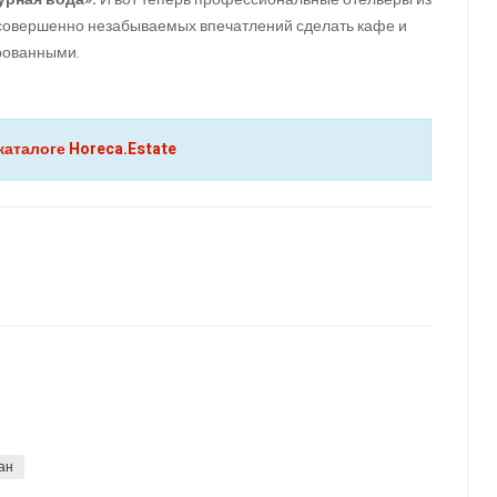
у совершенно незабываемых впечатлений сделать кафе и
рованными.
каталоге Horeca.Estate
ан