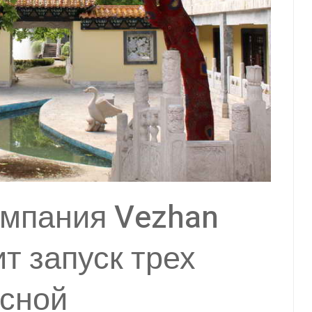
мпания Vezhan
ит запуск трех
есной