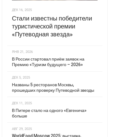
ДЕК 16, 2025
Стали известны победители
туристической премии
«Путеводная звезда»
ЯНВ 21, 2026
В России стартовал приём заявок на
Премию «Туризм будущего – 2026»
ДЕК 5, 2025
Названы 5 ресторанов Москвы,
прошедших проверку Путеводной звезды
ДЕК 11, 2025
В Питере стало на одного «Евгенича»
больше
АВГ 29, 2025
WorldFood Moscow 2025: выставка,