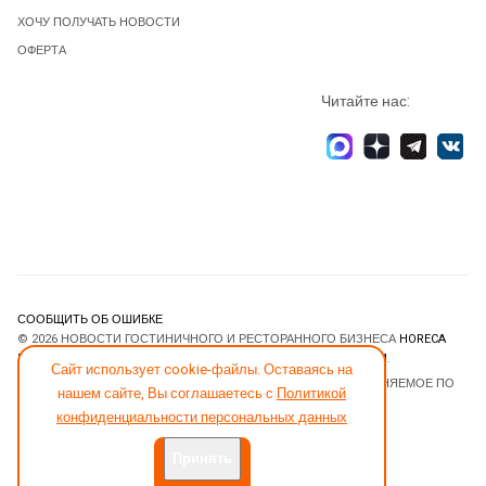
ХОЧУ ПОЛУЧАТЬ НОВОСТИ
ОФЕРТА
Читайте нас:
СООБЩИТЬ ОБ ОШИБКЕ
© 2026 НОВОСТИ ГОСТИНИЧНОГО И РЕСТОРАННОГО БИЗНЕСА
HORECA
ESTATE
. ВСЕ ПРАВА ЗАЩИЩЕНЫ. DESIGNED BY
JOOMLART.COM
.
Сайт использует cookie-файлы. Оставаясь на
JOOMLA! CMS
- ПРОГРАММНОЕ ОБЕСПЕЧЕНИЕ, РАСПРОСТРАНЯЕМОЕ ПО
нашем сайте, Вы соглашаетесь с
Политикой
ЛИЦЕНЗИИ
GNU GENERAL PUBLIC LICENSE
.
конфиденциальности персональных данных
Принять