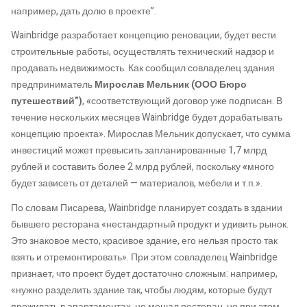
например, дать долю в проекте”.
Wainbridge разработает концепцию реновации, будет вести
строительные работы, осуществлять технический надзор и
продавать недвижимость. Как сообщил совладелец здания
предприниматель
Мирослав Мельник
(ООО Бюро
путешествий”)
,
«
соответствующий договор уже подписан. В
течение нескольких месяцев Wainbridge будет дорабатывать
концепцию проекта». Мирослав Мельник допускает, что сумма
инвестиций может превысить запланированные 1,7 млрд
рублей и составить более 2 млрд рублей, поскольку
«
много
будет зависеть от деталей — материалов, мебели и т.п.».
По словам Писарева, Wainbridge планирует создать в здании
бывшего ресторана «нестандартный продукт и удивить рынок.
Это знаковое место, красивое здание, его нельзя просто так
взять и отремонтировать». При этом совладелец Wainbridge
признает, что проект будет достаточно сложным: например,
«нужно разделить здание так, чтобы людям, которые будут
проживать в апартаментах, не мешал ресторан, но при этом