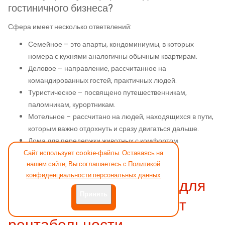
гостиничного бизнеса?
Сфера имеет несколько ответвлений:
Семейное – это апарты, кондоминиумы, в которых
номера с кухнями аналогичны обычным квартирам.
Деловое – направление, рассчитанное на
командированных гостей, практичных людей.
Туристическое – посвящено путешественникам,
паломникам, курортникам.
Мотельное – рассчитано на людей, находящихся в пути,
которым важно отдохнуть и сразу двигаться дальше.
Дома для передержки животных с комфортом.
Сайт использует cookie-файлы. Оставаясь на
нашем сайте, Вы соглашаетесь с
Политикой
конфиденциальности персональных данных
Читайте по теме: Отель для
Принять
кошек, детальный расчет