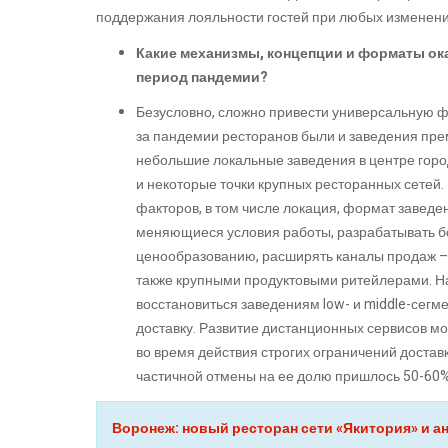
поддержания лояльности гостей при любых изменени
Какие механизмы, концепции и форматы ока
период пандемии?
Безусловно, сложно привести универсальную ф
за пандемии ресторанов были и заведения прем
небольшие локальные заведения в центре горо
и некоторые точки крупных ресторанных сетей.
факторов, в том числе локация, формат завед
меняющиеся условия работы, разрабатывать бо
ценообразованию, расширять каналы продаж – к
также крупными продуктовыми ритейлерами. На
восстановиться заведениям low- и middle-сегме
доставку. Развитие дистанционных сервисов м
во время действия строгих ограничений достав
частичной отмены на ее долю пришлось 50-60% 
Воронеж: новый ресторан сети «Якитория» и а