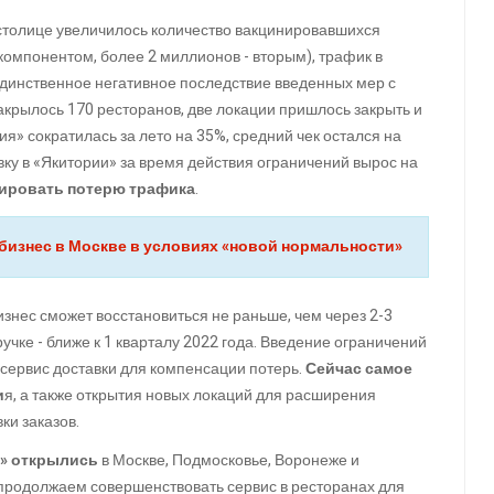
в столице увеличилось количество вакцинировавшихся
компонентом, более 2 миллионов - вторым), трафик в
единственное негативное последствие введенных мер с
закрылось 170 ресторанов, две локации пришлось закрыть и
» сократилась за лето на 35%, средний чек остался на
авку в «Якитории» за время действия ограничений вырос на
сировать потерю трафика
.
бизнес в Москве в условиях «новой нормальности»
знес сможет восстановиться не раньше, чем через 2-3
учке - ближе к 1 кварталу 2022 года. Введение ограничений
 сервис доставки для компенсации потерь.
Сейчас самое
и
я, а также открытия новых локаций для расширения
ки заказов.
»
открылись
в Москве, Подмосковье, Воронеже и
продолжаем совершенствовать сервис в ресторанах для