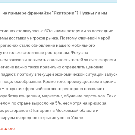
 - на примере франчайзи “Якитории”? Нужны ли им
 регионах столкнулась с бОльшими потерями за последние
темы доставки у игроков рынка. Поэтому ключевой мерой
 регионах стало обновление нашего мобильного
 не только столичным ресторанам. Фокус на
ем заказов и повысить лояльность гостей за счет скорости
 регионе важно также правильно определить ценовую
 падают, поэтому в текущей экономической ситуации запуск
ся нецелесообразным. Кроме того, преимуществом в кризис
м – открытие франчайзингового ресторана позволяет
зработку концепции, маркетинг, обучение персонала. Так с
елом по стране выросло на 5%, несмотря на кризис за
ых ресторанов «Якитория» в Московской области и
сируем очередное открытие уже на Урале.
аталоге