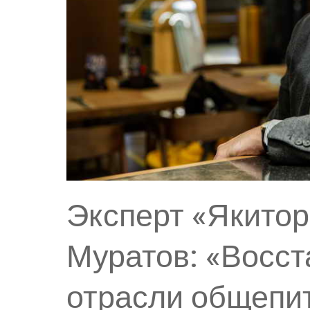
Эксперт «Якито
Муратов: «Восс
отрасли общепи