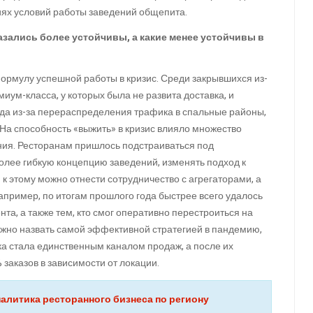
ях условий работы заведений общепита.
зались более устойчивы, а какие менее устойчивы в
ормулу успешной работы в кризис. Среди закрывшихся из-
иум-класса, у которых была не развита доставка, и
да из-за перераспределения трафика в спальные районы,
 На способность «выжить» в кризис влияло множество
ения. Ресторанам пришлось подстраиваться под
лее гибкую концепцию заведений, изменять подход к
 этому можно отнести сотрудничество с агрегаторами, а
пример, по итогам прошлого года быстрее всего удалось
нта, а также тем, кто смог оперативно перестроиться на
ожно назвать самой эффективной стратегией в пандемию,
ка стала единственным каналом продаж, а после их
заказов в зависимости от локации.
налитика ресторанного бизнеса по региону