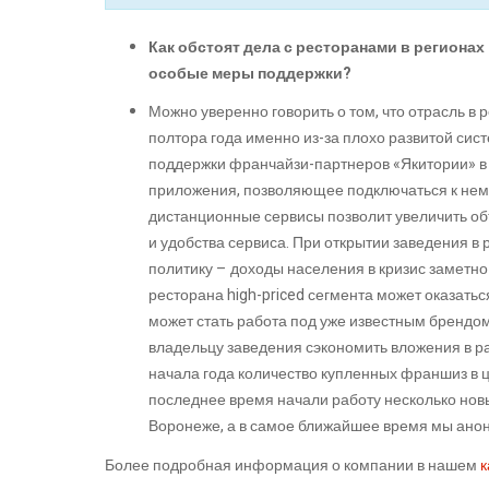
Как обстоят дела с ресторанами в регионах
особые меры поддержки?
Можно уверенно говорить о том, что отрасль в
полтора года именно из-за плохо развитой сис
поддержки франчайзи-партнеров «Якитории» в
приложения, позволяющее подключаться к нему
дистанционные сервисы позволит увеличить объ
и удобства сервиса. При открытии заведения в
политику – доходы населения в кризис заметно
ресторана high-priced сегмента может оказать
может стать работа под уже известным брендо
владельцу заведения сэкономить вложения в ра
начала года количество купленных франшиз в ц
последнее время начали работу несколько нов
Воронеже, а в самое ближайшее время мы анон
Более подробная информация о компании в нашем
к