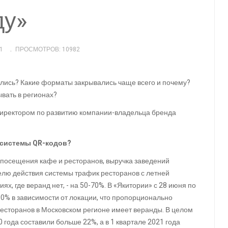
ду»
1
ПРОСМОТРОВ: 10982
ились? Какие форматы закрывались чаще всего и почему?
вать в регионах?
директором по развитию компании-владельца бренда
 системы QR-кодов?
 посещения кафе и ресторанов, выручка заведений
елю действия системы трафик ресторанов с летней
ях, где веранд нет, - на 50-70%. В «Якитории» с 28 июня по
90% в зависимости от локации, что пропорционально
 ресторанов в Московском регионе имеет веранды. В целом
 года составили больше 22%, а в 1 квартале 2021 года