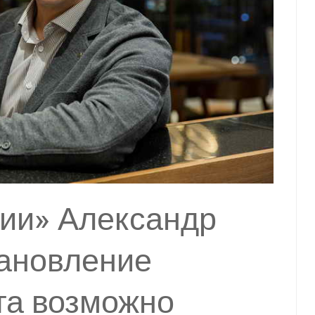
рии» Александр
тановление
та возможно