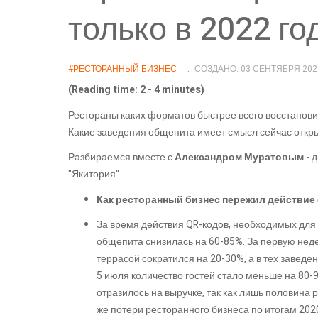
только в 2022 го
#РЕСТОРАННЫЙ БИЗНЕС
СОЗДАНО: 03 СЕНТЯБРЯ 202
(Reading time: 2 - 4 minutes)
Рестораны каких форматов быстрее всего восстанов
Какие заведения общепита имеет смысл сейчас откры
Разбираемся вместе с
Александром Муратовым
- 
"Якитория".
К
ак
ресторанный бизнес
пережил действие
За время действия QR-кодов, необходимых для
общепита снизилась на 60-85%. За первую нед
террасой сократился на 20-30%, а в тех заведени
5 июля количество гостей стало меньше на 80-
отразилось на выручке, так как лишь половина
же потери ресторанного бизнеса по итогам 2020