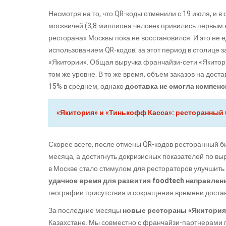
Несмотря на то, что QR-коды отменили с 19 июля, и 
москвичей (3,8 миллиона человек привились первым 
ресторанах Москвы пока не восстановился. И это не 
использованием QR-кодов: за этот период в столице 
«Якитории». Общая выручка франчайзи-сети «Якитория
том же уровне. В то же время, объем заказов на дост
15% в среднем, однако
доставка не смогла компен
«Якитория» и «Тинькофф Касса»: ресторанный 
Скорее всего, после отмены QR-кодов ресторанный би
месяца, а достигнуть докризисных показателей по выр
в Москве стало стимулом для рестораторов улучшить
удачное время для развития foodtech направлен
географии присутствия и сокращения времени достав
За последние месяцы
новые
рестораны «Якитория
Казахстане. Мы совместно с франчайзи-партнерами 