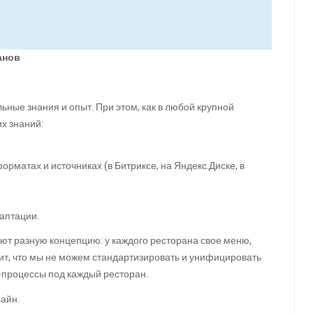
анов
ьные знания и опыт. При этом, как в любой крупной
х знаний:
матах и источниках (в Битриксе, на Яндекс.Диске, в
даптации.
еют разную концепцию: у каждого ресторана свое меню,
ачит, что мы не можем стандартизировать и унифицировать
-процессы под каждый ресторан.
лайн.