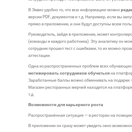
В Эквио удобно то, что всю информацию можно
реда
версии PDF, документов и т.д. Например, если вы зап
прямо в приложении, и они будут доступны всем по
Руководитель, зайдя в приложение, может контролир
(команды и каждого работника). Эту аналитику он мо
сотрудник прошел тест с ошибками, то их можно про
аттестации.
Одна из распространенных проблем всех обучающих ку
мотивировать сотрудников обучаться
на платфор
Заработанные баллы можно обменивать на подарки: бр
Магазин ресторанных мерчей находится на платформе
т.д.
Возможности для карьерного роста
Распространённая ситуация — в ресторан на позици
В приложении он сразу может увидеть окно возможнос