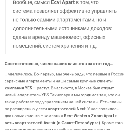
Вообще, смысл
Ecvi Apart
в том, что
система позволяет эффективно управлять
не только самими апартаментами, но и
дополнительными источниками доходов:
сдача в аренду машиномест, офисных
помещений, систем хранения и т.д.
Соответственно, число ваших клиентов за этот год…
… увеличилось. Во-первых, мы очень рады, что первые в России
сервисные апартаменты и наши самые крупные клиенты –
компания YES
– растут. В частности, в Москве был открыт
новый апарт-отель YES Технопарк и мы гордимся тем, что он
также работает под управлением нашей системы. Есть планы
по расширению у сети
апарт-отелей Next
. У нас появилось
два новых клиента – компания
Best Western Zoom Apart
и
сеть апарт-отелей Avenir (в Санкт-Петербурге)
. Кроме того,
со многими компаниями мы сейчас находимся в стадии