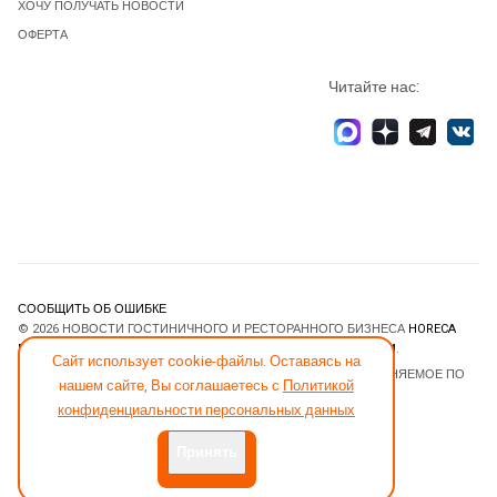
ХОЧУ ПОЛУЧАТЬ НОВОСТИ
ОФЕРТА
Читайте нас:
СООБЩИТЬ ОБ ОШИБКЕ
© 2026 НОВОСТИ ГОСТИНИЧНОГО И РЕСТОРАННОГО БИЗНЕСА
HORECA
ESTATE
. ВСЕ ПРАВА ЗАЩИЩЕНЫ. DESIGNED BY
JOOMLART.COM
.
Сайт использует cookie-файлы. Оставаясь на
JOOMLA! CMS
- ПРОГРАММНОЕ ОБЕСПЕЧЕНИЕ, РАСПРОСТРАНЯЕМОЕ ПО
нашем сайте, Вы соглашаетесь с
Политикой
ЛИЦЕНЗИИ
GNU GENERAL PUBLIC LICENSE
.
конфиденциальности персональных данных
Принять