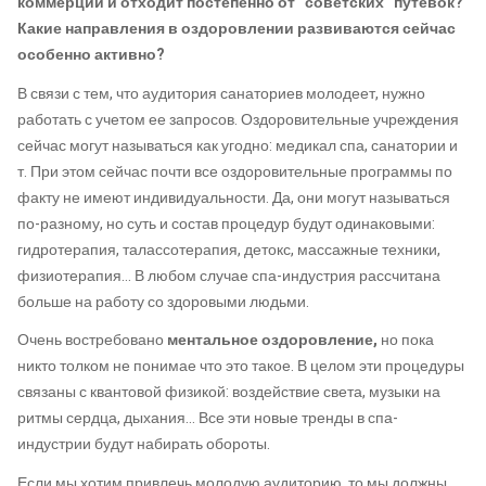
коммерции и отходит постепенно от “советских” путевок?
Какие направления в оздоровлении развиваются сейчас
особенно активно?
В связи с тем, что аудитория санаториев молодеет, нужно
работать с учетом ее запросов. Оздоровительные учреждения
сейчас могут называться как угодно: медикал спа, санатории и
т. При этом сейчас почти все оздоровительные программы по
факту не имеют индивидуальности. Да, они могут называться
по-разному, но суть и состав процедур будут одинаковыми:
гидротерапия, талассотерапия, детокс, массажные техники,
физиотерапия… В любом случае спа-индустрия рассчитана
больше на работу со здоровыми людьми.
Очень востребовано
ментальное оздоровление,
но пока
никто толком не понимае что это такое. В целом эти процедуры
связаны с квантовой физикой: воздействие света, музыки на
ритмы сердца, дыхания… Все эти новые тренды в спа-
индустрии будут набирать обороты.
Если мы хотим привлечь молодую аудиторию, то мы должны