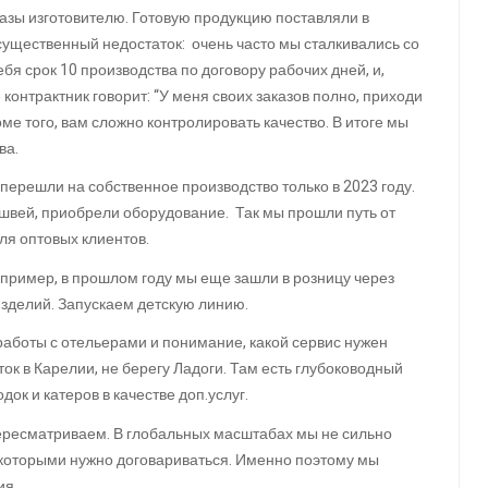
казы изготовителю. Готовую продукцию поставляли в
 существенный недостаток: очень часто мы сталкивались со
ебя срок 10 производства по договору рабочих дней, и,
 контрактник говорит: “У меня своих заказов полно, приходи
ме того, вам сложно контролировать качество. В итоге мы
ва.
 перешли на собственное производство только в 2023 году.
швей, приобрели оборудование. Так мы прошли путь от
ля оптовых клиентов.
пример, в прошлом году мы еще зашли в розницу через
зделий. Запускаем детскую линию.
 работы с отельерами и понимание, какой сервис нужен
ок в Карелии, не берегу Ладоги. Там есть глубоководный
док и катеров в качестве доп.услуг.
 пересматриваем. В глобальных масштабах мы не сильно
 с которыми нужно договариваться. Именно поэтому мы
ия.