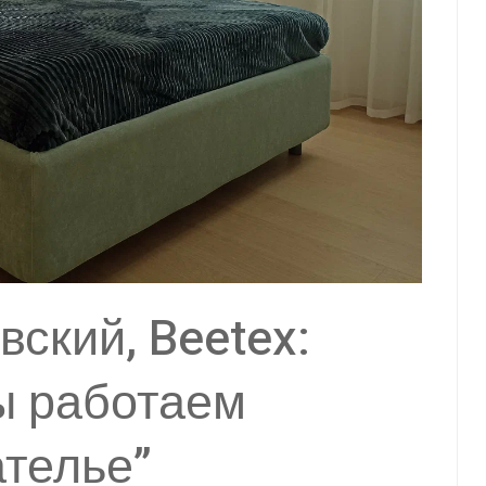
ский, Beetex:
ы работаем
ателье”