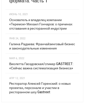
формата. Часть 1
ИЮНЬ 10, 2021
Основатель и владелец компании
«Теремок» Михаил Гончаров: о причинах
отставания в ресторанной индустрии
ЯНВ 24, 2022
Галина Радаева: Франчайзинговый бизнес
и законодательные изменения
МАЯ 6, 2022
Виолетта Гвоздовская/спикер GASTREET:
«Сейчас важна систематизация бизнеса»
АПР 12, 2021
Ресторатор Алексей Горенский: о новых
проектах, персонале и участии в
ресторанном шоу Gastreet