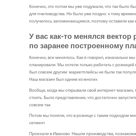
Конечно, это потом мы уже подумали, что так было бы
для пчеловодства. Но было уже поздно: к тому време
получилось запоминающимся, поэтому оставили как 
У вас как-то менялся вектор 
по заранее построенному пл
Конечно, все менялось. Как я говорил, изначально м
планировали. Мы хотели только работать с розницей в
был совсем другим: маркетплейсы не были так попул
Наш магазин был одним из многих.
Вообще, когда мы открывали свой интернет-магазин, т
стоить. Было представление, что достаточно запустить
совсем так.
Потом мы поняли, что в рознице с таким подходом мн
сегмент.
Проехали в Иваново. Нашли производства, познакоми