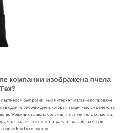
ипе компании изображена пчела
eTex?
с с партнером был розничный интернет-магазин по продаже
от в один из рабочих дней, который заканчивался далеко за
одство. Решили отшивать белье для гостиничного сегмента.
ду, что пчела – это то, что отражает наш образ жизни:
название BeeTex и логотип.