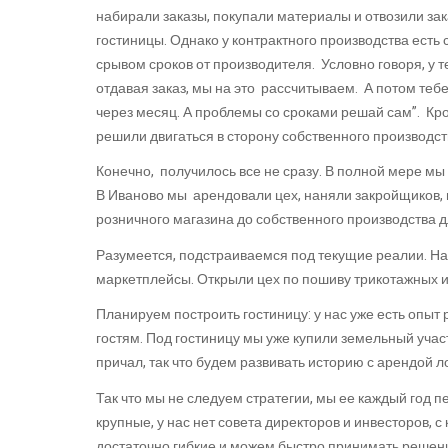
набирали заказы, покупали материалы и отвозили за
гостиницы. Однако у контрактного производства есть
срывом сроков от производителя. Условно говоря, у т
отдавая заказ, мы на это рассчитываем. А потом тебе
через месяц. А проблемы со сроками решай сам”. Кро
решили двигаться в сторону собственного производст
Конечно, получилось все не сразу. В полной мере мы
В Иваново мы арендовали цех, наняли закройщиков, 
розничного магазина до собственного производства д
Разумеется, подстраиваемся под текущие реалии. На
маркетплейсы. Открыли цех по пошиву трикотажных и
Планируем построить гостиницу: у нас уже есть опыт
гостям. Под гостиницу мы уже купили земельный участ
причал, так что будем развивать историю с арендой ло
Так что мы не следуем стратегии, мы ее каждый год
крупные, у нас нет совета директоров и инвесторов,
достаточно гибкие и можем быстро принимать решен