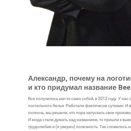
Александр, почему на логот
и кто придумал название Be
Все получилось как-то само собой, в 2012 году. У на
постельного белья. Работали фактически сутками. И в
полночь, мы решили, что пора запускать свое произв
И когда стали думать над названием, то пришли к выво
трудолюбие и (я уверен) полезность. Так сложилось 