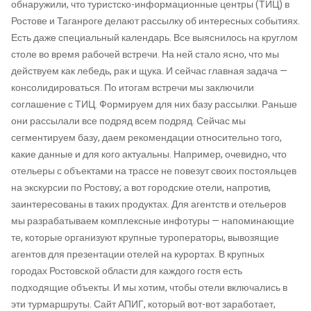
обнаружили, что туристско-информационные центры (ТИЦ) в
Ростове и Таганроге делают рассылку об интересных событиях.
Есть даже специальный календарь. Все выяснилось на круглом
столе во время рабочей встречи. На ней стало ясно, что мы
действуем как лебедь, рак и щука. И сейчас главная задача —
консолидироваться. По итогам встречи мы заключили
соглашение с ТИЦ. Формируем для них базу рассылки. Раньше
они рассылали все подряд всем подряд. Сейчас мы
сегментируем базу, даем рекомендации относительно того,
какие данные и для кого актуальны. Например, очевидно, что
отельеры с объектами на трассе не повезут своих постояльцев
на экскурсии по Ростову; а вот городские отели, напротив,
заинтересованы в таких продуктах. Для агентств и отельеров
мы разрабатываем комплексные инфотуры — напоминающие
те, которые организуют крупные туроператоры, вывозящие
агентов для презентации отелей на курортах. В крупных
городах Ростовской области для каждого гостя есть
подходящие объекты. И мы хотим, чтобы отели включались в
эти турмаршруты. Сайт АПИГ, который вот-вот заработает,