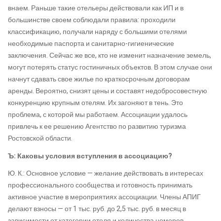
внаем. Раньше такие отельеры действовали как ИП и в
большинстве своем соблюдали правила: проходили
классификацию, получали наряду с большими отелями
необходимые паспорта и санитарно-гигиенические
заключения. Сейчас же все, кто не изменит назначение земель,
могут потерять статус гостиничных объектов. В этом случае они
начнут сдавать свое жилье по краткосрочным договорам
аренды. Вероятно, снизят цены и составят недобросовестную
конкуренцию крупным отелям. Их загоняют в тень. Это
проблема, с которой мы работаем. Ассоциации удалось
привлечь к ее решению Агентство по развитию туризма
Ростовской области.
Ъ: Каковы условия вступления в ассоциацию?
Ю. К.: Основное условие — желание действовать в интересах
профессионального сообщества и готовность принимать
активное участие в мероприятиях ассоциации. Члены АПИГ
делают взносы — от 1 тыс. руб. до 2,5 тыс. руб. в месяц в
зависимости от категории отеля и количества номеров.