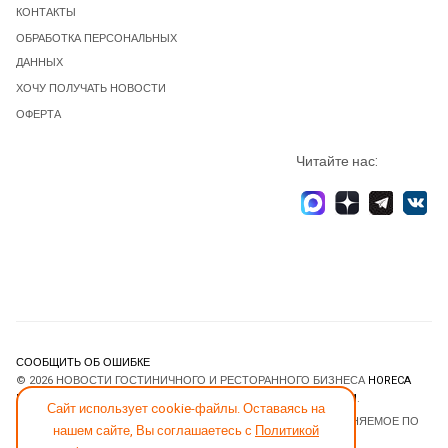
КОНТАКТЫ
ОБРАБОТКА ПЕРСОНАЛЬНЫХ
ДАННЫХ
ХОЧУ ПОЛУЧАТЬ НОВОСТИ
ОФЕРТА
Читайте нас:
СООБЩИТЬ ОБ ОШИБКЕ
© 2026 НОВОСТИ ГОСТИНИЧНОГО И РЕСТОРАННОГО БИЗНЕСА
HORECA
ESTATE
. ВСЕ ПРАВА ЗАЩИЩЕНЫ. DESIGNED BY
JOOMLART.COM
.
Сайт использует cookie-файлы. Оставаясь на
JOOMLA! CMS
- ПРОГРАММНОЕ ОБЕСПЕЧЕНИЕ, РАСПРОСТРАНЯЕМОЕ ПО
нашем сайте, Вы соглашаетесь с
Политикой
ЛИЦЕНЗИИ
GNU GENERAL PUBLIC LICENSE
.