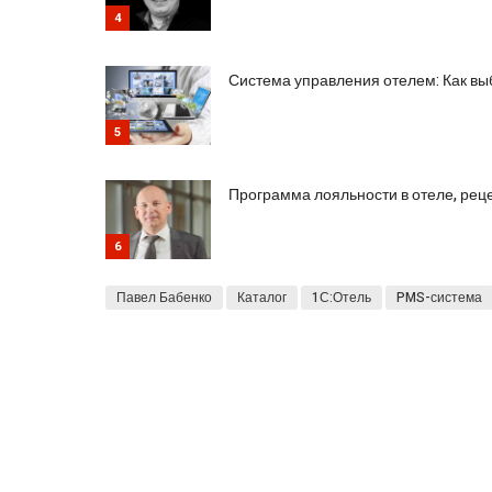
4
Система управления отелем: Как в
5
Программа лояльности в отеле, рец
6
Павел Бабенко
Каталог
1С:Отель
PMS-система