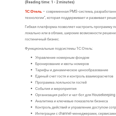
(Reading time: 1 - 2 minutes)
1С:Отель
– современная PMS-система, разработанн
технологии", которая поддерживает и развивает реше
Гибкая платформа позволяет настроить программу по
локально или в облаке, широкие возможности решен
гостиничный бизнес.
Функциональные подсистемы 1С:Отель:
Управление номерным фондом
Бронирование и квоты номеров
Тарифы и динамическое ценообразование
Единый счет гостя и контроль взаиморасчетов
Программа лояльности гостей
События и мероприятия
Организация работ и чат-бот для Housekeepin
Аналитика и ключевые показатели бизнеса
Контроль действий и управление доступом сот
Интеграции с channel-менеджерами, сервисам