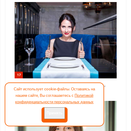
17
Эксперт: Нина Макогон, подбор персонала(топ-
Сайт использует cookie-файлы. Оставаясь на
менеджмент)
нашем сайте, Вы соглашаетесь с
Политикой
конфиденциальности персональных данных
Принять