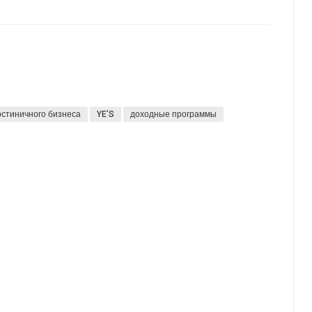
остиничного бизнеса
YE’S
доходные программы