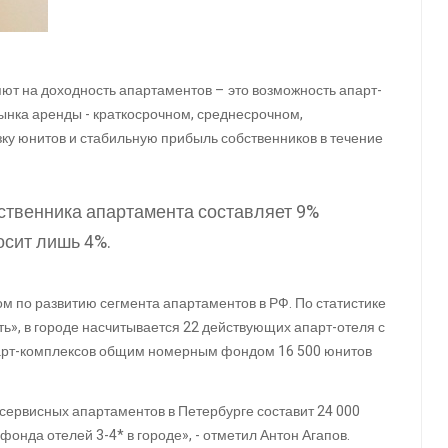
яют на доходность апартаментов – это возможность апарт-
ынка аренды - краткосрочном, среднесрочном,
ку юнитов и стабильную прибыль собственников в течение
бственника апартамента составляет 9%
осит лишь 4%.
м по развитию сегмента апартаментов в РФ. По статистике
ь», в городе насчитывается 22 действующих апарт-отеля с
арт-комплексов общим номерным фондом 16 500 юнитов
 сервисных апартаментов в Петербурге составит 24 000
онда отелей 3-4* в городе», - отметил Антон Агапов.