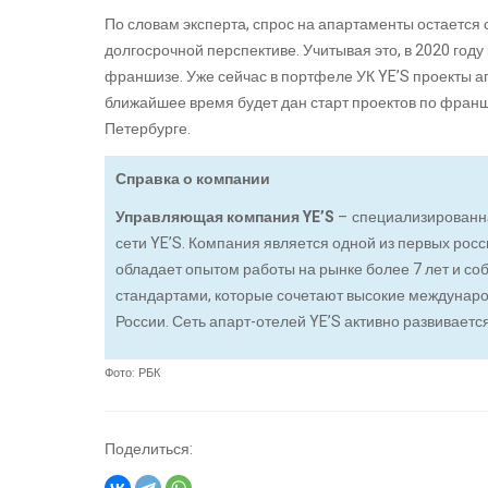
По словам эксперта, спрос на апартаменты остается 
долгосрочной перспективе. Учитывая это, в 2020 год
франшизе. Уже сейчас в портфеле УК YE’S проекты ап
ближайшее время будет дан старт проектов по франш
Петербурге.
Справка о компании
Управляющая компания YE’S
– специализированна
сети YE’S. Компания является одной из первых рос
обладает опытом работы на рынке более 7 лет и с
стандартами, которые сочетают высокие междунаро
России. Сеть апарт-отелей YE’S активно развиваетс
Фото: РБК
Поделиться: