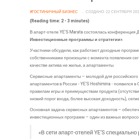
#ГОСТИНИЧНЫЙ БИЗНЕС
СОЗДАНО: 22 СЕНТЯБРЯ 20
(Reading time: 2 - 3 minutes)
В апарт-отеле YE’S Marata состоялась конференция 
Инвестиционные программы и стратегии»
.
Участники обсудили, как работают доходные программ
собственниками произошли с момента появления сег
качестве актива не жилье, а апартаменты.
Сервисные апартаменты – молодой для российского 
апартаментов в России - YE’S Hoshimina - появился в
правилам игры и преимуществам продукта (отсутстви
низкий порог входа, более высокая доходность), сег
Основная задача сервисных апартаментов – обеспеч
инвестиционных программ – один из важных вопросов
«В сети апарт-отелей YE’S специально