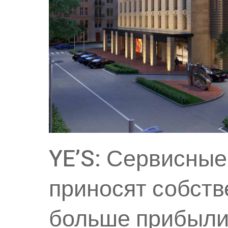
YE’S: Сервисны
приносят собств
больше прибыли,