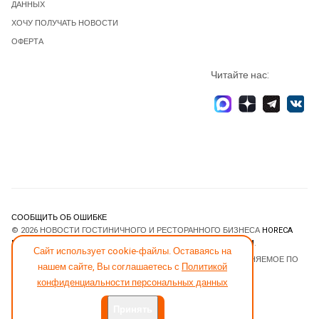
ДАННЫХ
ХОЧУ ПОЛУЧАТЬ НОВОСТИ
ОФЕРТА
Читайте нас:
СООБЩИТЬ ОБ ОШИБКЕ
© 2026 НОВОСТИ ГОСТИНИЧНОГО И РЕСТОРАННОГО БИЗНЕСА
HORECA
ESTATE
. ВСЕ ПРАВА ЗАЩИЩЕНЫ. DESIGNED BY
JOOMLART.COM
.
Сайт использует cookie-файлы. Оставаясь на
JOOMLA! CMS
- ПРОГРАММНОЕ ОБЕСПЕЧЕНИЕ, РАСПРОСТРАНЯЕМОЕ ПО
нашем сайте, Вы соглашаетесь с
Политикой
ЛИЦЕНЗИИ
GNU GENERAL PUBLIC LICENSE
.
конфиденциальности персональных данных
Принять