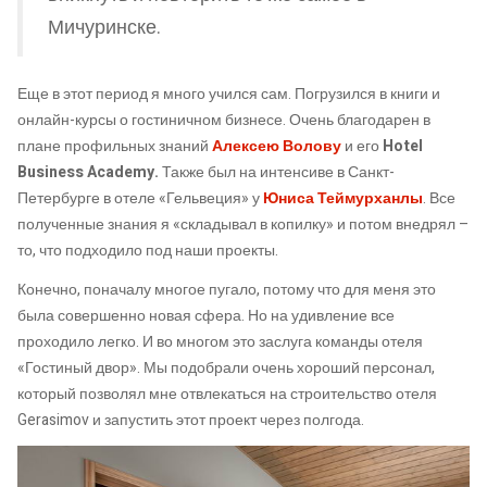
Мичуринске.
Еще в этот период я много учился сам. Погрузился в книги и
онлайн-курсы о гостиничном бизнесе. Очень благодарен в
плане профильных знаний
Алексею Волову
и его
Hotel
Business Academy.
Также был на интенсиве в Санкт-
Петербурге в отеле «Гельвеция» у
Юниса
Теймурханлы
. Все
полученные знания я «складывал в копилку» и потом внедрял –
то, что подходило под наши проекты.
Конечно, поначалу многое пугало, потому что для меня это
была совершенно новая сфера. Но на удивление все
проходило легко. И во многом это заслуга команды отеля
«Гостиный двор». Мы подобрали очень хороший персонал,
который позволял мне отвлекаться на строительство отеля
Gerasimov и запустить этот проект через полгода.