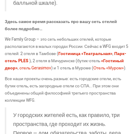
балльной шкале).
Здесь самое время рассказать про вашу сеть отелей
более подробно…
We Family Group – это сеть небольших отелей, которые
располагаются в малых городах России. Сейчас в WFG входит 5
отелей: 2 отеля в Тамбове (
Гостиница «Театральная»
,
Парк-
отель PLES
), 2 отеля в Мичуринске (бутик-отель
«Гостиный
двор»
,
отель Gerasimov
) и 1 отель в Муроме (
Отель «Муром»
).
Все наши проекты очень разные: есть городские отели, есть
бутик-отель, есть загородные отели со СПА… При этом они
объединены общей философией третьего пространства
коллекции WFG.
У городских жителей есть, как правило, три
пространства, где проходит их жизнь.
Первое — дом, обязательства, заботы, дела.