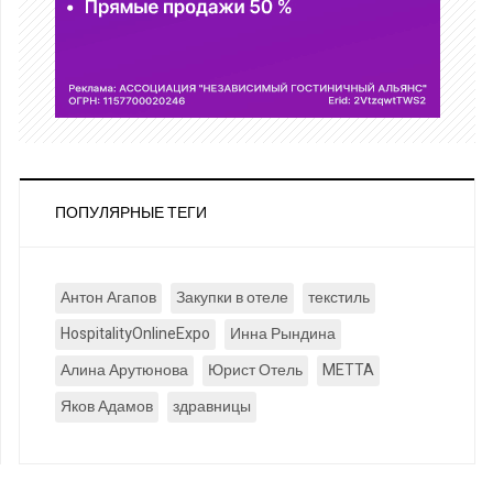
ПОПУЛЯРНЫЕ ТЕГИ
Антон Агапов
Закупки в отеле
текстиль
HospitalityOnlineExpo
Инна Рындина
Алина Арутюнова
Юрист Отель
METTA
Яков Адамов
здравницы