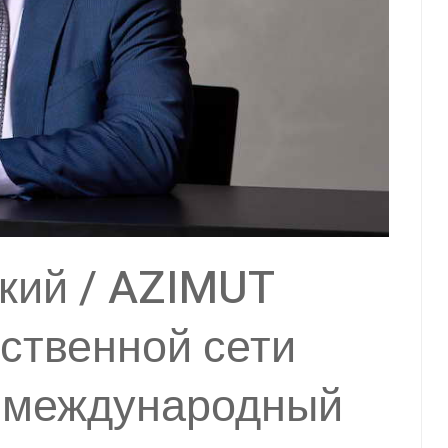
кий / AZIMUT
ественной сети
а международный