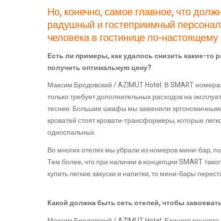
Но, конечно, самое главное, что долж
радушный и гостеприимный персонал.
человека в гостинице по-настоящему
Есть ли примеры, как удалось снизить какие-то 
получить оптимальную цену?
Максим Бродовский / AZIMUT Hotel: В SMART номерах
только требует дополнительных расходов на эксплуат
теснее. Большие шкафы мы заменили эргономичными 
кроватей стоят кровати-трансформеры, которые легко
односпальных.
Во многих отелях мы убрали из номеров мини-бар, по
Тем более, что при наличии в концепции SMART таког
купить легкие закуски и напитки, то мини-бары пере
Какой должна быть сеть отелей, чтобы завоева
Максим Бродовский / AZIMUT Hotel: Единого рецепта 