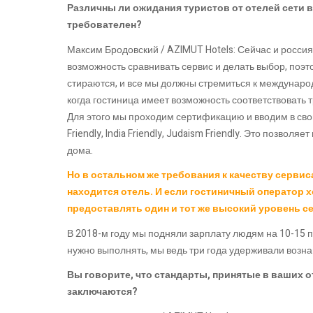
Различны ли ожидания туристов от отелей сети в
требователен?
Максим Бродовский / AZIMUT Hotels: Сейчас и росси
возможность сравнивать сервис и делать выбор, поэт
стираются, и все мы должны стремиться к междунаро
когда гостиница имеет возможность соответствовать 
Для этого мы проходим сертификацию и вводим в свои
Friendly, India Friendly, Judaism Friendly. Это позволя
дома.
Но в остальном же требования к качеству сервис
находится отель. И если гостиничный оператор 
предоставлять один и тот же высокий уровень се
В 2018-м году мы подняли зарплату людям на 10-15 п
нужно выполнять, мы ведь три года удерживали возн
Вы говорите, что стандарты, принятые в ваших о
заключаются?