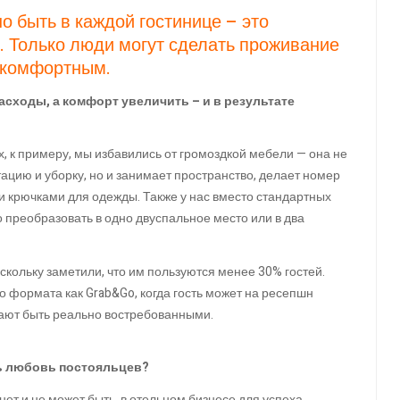
но быть в каждой гостинице – это
 Только люди могут сделать проживание
 комфортным.
расходы, а комфорт увеличить – и в результате
, к примеру, мы избавились от громоздкой мебели — она не
ацию и уборку, но и занимает пространство, делает номер
крючками для одежды. Также у нас вместо стандартных
 преобразовать в одно двуспальное место или в два
скольку заметили, что им пользуются менее 30% гостей.
о формата как Grab&Go, когда гость может на ресепшн
стают быть реально востребованными.
ть любовь постояльцев?
нет и не может быть, в отельном бизнесе для успеха