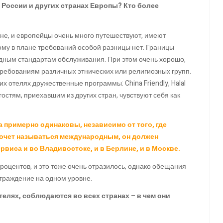
 России и других странах Европы? Кто более
яне, и европейцы очень много путешествуют, имеют
ому в плане требований особой разницы нет. Границы
дным стандартам обслуживания. При этом очень хорошо,
требованиям различных этнических или религиозных групп.
х отелях дружественные программы: China Friendly, Halal
ет гостям, приехавшим из других стран, чувствуют себя как
а примерно одинаковы, независимо от того, где
хочет называться международным, он должен
рвиса и во Владивостоке, и в Берлине, и в Москве.
роцентов, и это тоже очень отразилось, однако обещания
аграждение на одном уровне.
телях, соблюдаются во всех странах – в чем они