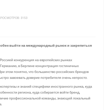
РОСМОТРОВ: 3153
собен выйти на международный рынок и закрепиться
 Россией конкуренция на европейских рынках
 Германию, в Берлине концентрация гостиничных
 При этом понятно, что большинство российских брендов
ыстро завоевать доверие потребителя очень непросто.
экспертизы и знаний специфики иностранного рынка, куда
собенности региона, куда собирается войти бренд,
Наличие профессиональной команды, знающей локальный
еха.