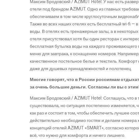
Максим Бродовский / AZIMUT Hotel: У нас есть разве
отели под брендом AZIMUT. Одно из главных требова
обеспечиваем в том числе круглосуточным видеонаб
Также во всех наших отелях есть бесплатный wi-fi — 
воды. В отелях есть тренажерные залы, а в некоторы
отеля присутствовал хотя бы один ресторан с интере
бесплатная бутылка воды на каждого проживающего г
меню для завтрака, к оснащению номеров. Например, 
качественное постельное белье и текстиль. Комфорт
даже для душевых принадлежностей и полотенец.
Многие говорят, что в России россиянам отдыха
за очень большие деньги. Согласны ли вы с этим
Максим Бродовский / AZIMUT Hotel: Соглашусь, что в
существовала, но ситуация постепенно изменяется, ч
как раз и состоит в том, чтобы обеспечить лучшее со
действительно необходимо гостям и делаем номера
концепций отелей AZIMUT «SMART», согласно которой
всё, что нужно для комфорта и ничего лишнего.