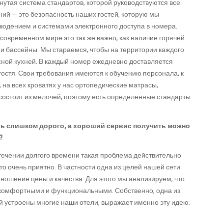
рнутая система стандартов, которой руководствуются все
ний — это безопасность наших гостей, которую мы
людением и системами электронного доступа в номера.
в современном мире это так же важно, как наличие горячей
х и бассейны. Мы стараемся, чтобы на территории каждого
сной кухней. В каждый номер ежедневно доставляется
остя. Свои требования имеются к обучению персонала, к
на всех кроватях у нас ортопедические матрасы,
 состоит из мелочей, поэтому есть определенные стандарты
ть слишком дорого, а хороший сервис получить можно
?
 течении долгого времени такая проблема действительно
то очень приятно. В частности одна из целей нашей сети
отношение цены и качества. Для этого мы анализируем, что
 комфортными и функциональными. Собственно, одна из
 устроены многие наши отели, выражает именно эту идею: