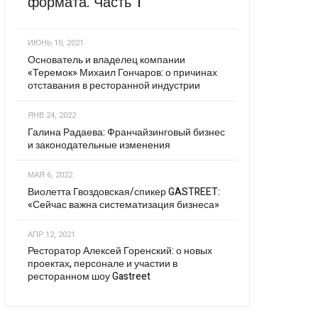
формата. Часть 1
ИЮНЬ 10, 2021
Основатель и владелец компании
«Теремок» Михаил Гончаров: о причинах
отставания в ресторанной индустрии
ЯНВ 24, 2022
Галина Радаева: Франчайзинговый бизнес
и законодательные изменения
МАЯ 6, 2022
Виолетта Гвоздовская/спикер GASTREET:
«Сейчас важна систематизация бизнеса»
АПР 12, 2021
Ресторатор Алексей Горенский: о новых
проектах, персонале и участии в
ресторанном шоу Gastreet