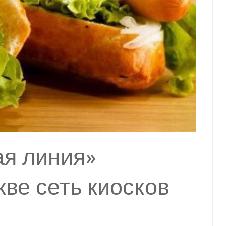
ая линия»
кве сеть киосков