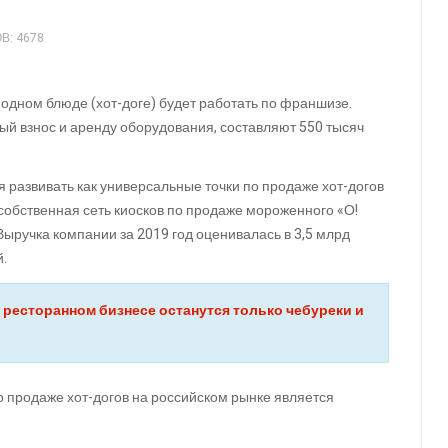
: 4678
 одном блюде (хот-доге) будет работать по франшизе.
ый взнос и аренду оборудования, составляют 550 тысяч
 развивать как универсальные точки по продаже хот-догов
 собственная сеть киосков по продаже мороженного «О!
 Выручка компании за 2019 год оценивалась в 3,5 млрд
й.
 ресторанном бизнесе останутся только чебуреки и
о продаже хот-догов на российском рынке является