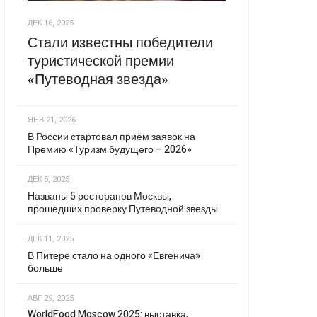
ДЕК 16, 2025
Стали известны победители
туристической премии
«Путеводная звезда»
ЯНВ 21, 2026
В России стартовал приём заявок на
Премию «Туризм будущего – 2026»
ДЕК 5, 2025
Названы 5 ресторанов Москвы,
прошедших проверку Путеводной звезды
ДЕК 11, 2025
В Питере стало на одного «Евгенича»
больше
АВГ 29, 2025
WorldFood Moscow 2025: выставка,