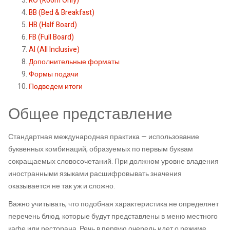
RO (Room Only)
BB (Bed & Breakfast)
HB (Half Board)
FB (Full Board)
AI (All Inclusive)
Дополнительные форматы
Формы подачи
Подведем итоги
Общее представление
Стандартная международная практика — использование
буквенных комбинаций, образуемых по первым буквам
сокращаемых словосочетаний. При должном уровне владения
иностранными языками расшифровывать значения
оказывается не так уж и сложно.
Важно учитывать, что подобная характеристика не определяет
перечень блюд, которые будут представлены в меню местного
кафе или ресторана. Речь в первую очередь идет о режиме