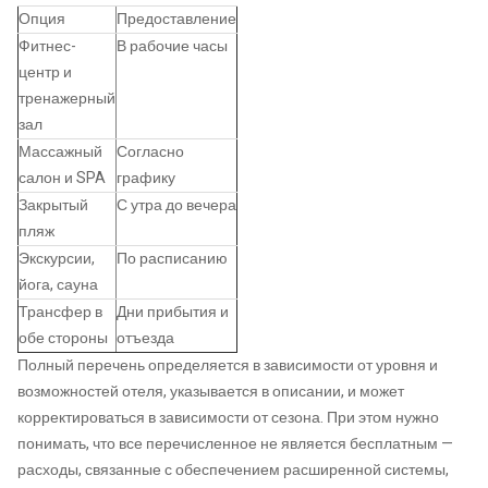
Опция
Предоставление
Фитнес-
В рабочие часы
центр и
тренажерный
зал
Массажный
Согласно
салон и SPA
графику
Закрытый
С утра до вечера
пляж
Экскурсии,
По расписанию
йога, сауна
Трансфер в
Дни прибытия и
обе стороны
отъезда
Полный перечень определяется в зависимости от уровня и
возможностей отеля, указывается в описании, и может
корректироваться в зависимости от сезона. При этом нужно
понимать, что все перечисленное не является бесплатным —
расходы, связанные с обеспечением расширенной системы,