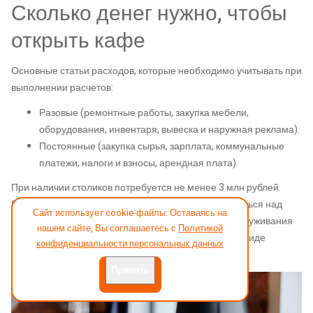
Сколько денег нужно, чтобы
открыть кафе
Основные статьи расходов, которые необходимо учитывать при
выполнении расчетов:
Разовые (ремонтные работы, закупка мебели,
оборудования, инвентаря, вывеска и наружная реклама).
Постоянные (закупка сырья, зарплата, коммунальные
платежи, налоги и взносы, арендная плата).
При наличии столиков потребуется не менее 3 млн рублей.
Если ваш бюджет сильно ограничен, можно задуматься над
Сайт использует cookie-файлы. Оставаясь на
точкой формата to go. Это заведения быстрого обслуживания
нашем сайте, Вы соглашаетесь с
Политикой
без посадочных мест. Обычно они представлены в виде
конфиденциальности персональных данных
островков в ТЦ, корнеров или киосков.
Принять