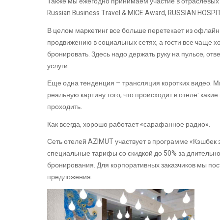
Также мы ежегодно принимаем участие в отраслевых 
Russian Business Travel & MICE Award, RUSSIAN HOSPI
В целом маркетинг все больше перетекает из офлайн в
продвижению в социальных сетях, а гости все чаще х
бронировать. Здесь надо держать руку на пульсе, от
услуги.
Еще одна тенденция – трансляция коротких видео. М
реальную картину того, что происходит в отеле: каки
проходить.
Как всегда, хорошо работает «сарафанное радио».
Сеть отелей AZIMUT участвует в программе «Кэшбек 
специальные тарифы со скидкой до 50% за длительн
бронирования. Для корпоративных заказчиков мы п
предложения.