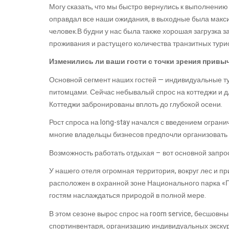
Могу сказать, что мы быстро вернулись к выполнению
оправдал все наши ожидания, в выходные была макси
человек.В будни у нас была также хорошая загрузка з
проживания и растущего количества транзитных турис
Изменились ли ваши гости с точки зрения привыч
Основной сегмент наших гостей — индивидуальные тури
питомцами. Сейчас небывалый спрос на коттеджи и д
Коттеджи забронированы вплоть до глубокой осени.
Рост спроса на long-stay начался с введением огран
многие владельцы бизнесов предпочли организовать 
Возможность работать отдыхая – вот основной запро
У нашего отеля огромная территория, вокруг лес и п
расположен в охранной зоне Национального парка «
гостям наслаждаться природой в полной мере.
В этом сезоне вырос спрос на room service, бесшовны
спортинвентаря, организацию индивидуальных экскурс