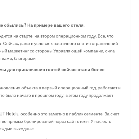
не сбылись? На примере вашего отеля.
одится на старте: на втором операционном году. Все, что
 Сейчас, даже в условиях частичного снятия ограничений
щный маркетинг со стороны Управляющей компании, сила
ствами, блогерами
емы для привлечения гостей сейчас стали более
ановления объекта в первый операционный год, работают и
что было начато в прошлом году, в этом году продолжает
otels, особенно это заметно в паблик сегменте. За счет
во прямых бронирований через сайт отеля. У нас есть
каждые выходные.