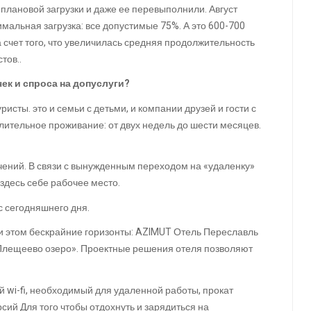
 плановой загрузки и даже ее перевыполнили. Август
мальная загрузка: все допустимые 75%. А это 600-700
а счет того, что увеличилась средняя продолжительность
тов..
ек и спроса на допуслуги?
сты. это и семьи с детьми, и компании друзей и гости с
лительное проживание: от двух недель до шести месяцев.
ичений. В связи с вынужденным переходом на «удаленку»
здесь себе рабочее место.
с сегодняшнего дня.
ри этом бескрайние горизонты: AZIMUT Отель Переславль
Плещеево озеро». Проектные решения отеля позволяют
й wi-fi, необходимый для удаленной работы, прокат
ий Для того чтобы отдохнуть и зарядиться на