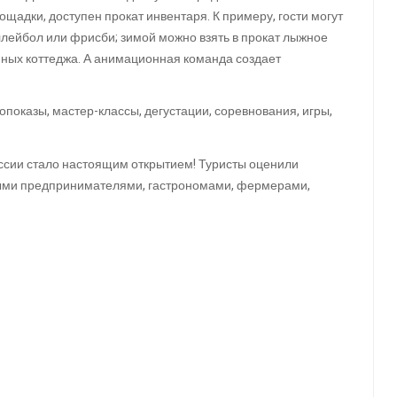
ощадки, доступен прокат инвентаря. К примеру, гости могут
ллейбол или фрисби; зимой можно взять в прокат лыжное
анных коттеджа. А анимационная команда создает
оказы, мастер-классы, дегустации, соревнования, игры,
оссии стало настоящим открытием! Туристы оценили
ными предпринимателями, гастрономами, фермерами,