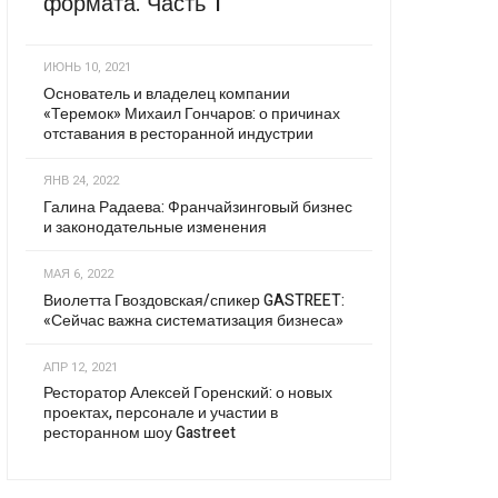
формата. Часть 1
ИЮНЬ 10, 2021
Основатель и владелец компании
«Теремок» Михаил Гончаров: о причинах
отставания в ресторанной индустрии
ЯНВ 24, 2022
Галина Радаева: Франчайзинговый бизнес
и законодательные изменения
МАЯ 6, 2022
Виолетта Гвоздовская/спикер GASTREET:
«Сейчас важна систематизация бизнеса»
АПР 12, 2021
Ресторатор Алексей Горенский: о новых
проектах, персонале и участии в
ресторанном шоу Gastreet