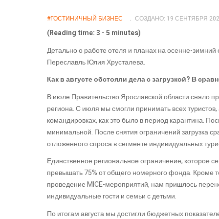
#ГОСТИНИЧНЫЙ БИЗНЕС
СОЗДАНО: 19 СЕНТЯБРЯ 20
(Reading time: 3 - 5 minutes)
Детально о работе отеля и планах на осенне-зимни
Переславль Юлия Хрусталева.
Как в августе обстояли дела с загрузкой? В сра
В июле Правительство Ярославской области сняло пра
региона. С июля мы смогли принимать всех туристов, 
командировках, как это было в период карантина. Пос
минимальной. После снятия ограничений загрузка ср
отложенного спроса в сегменте индивидуальных тури
Единственное региональное ограничение, которое с
превышать 75% от общего номерного фонда. Кроме то
проведение MICE-мероприятий, нам пришлось перене
индивидуальные гости и семьи с детьми.
По итогам августа мы достигли бюджетных показател