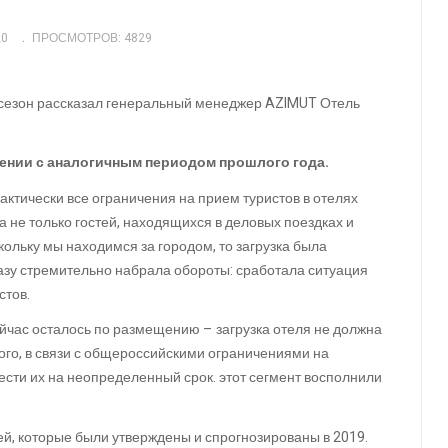
20
ПРОСМОТРОВ: 4829
й сезон рассказал генеральный менеджер AZIMUT Отель
внении с аналогичным периодом прошлого года.
ктически все ограничения на прием туристов в отелях
а не только гостей, находящихся в деловых поездках и
кольку мы находимся за городом, то загрузка была
азу стремительно набрала обороты: сработала ситуация
стов.
ейчас осталось по размещению
– загрузка отеля не должна
го, в связи с общероссийскими ограничениями на
сти их на неопределенный срок. этот сегмент восполнили
ей, которые были утверждены и спрогнозированы в 2019.