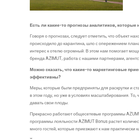
Есть ли какие-то прогнозы аналитиков, которые 
Говоря о прогнозах, следует отметить, что объект нах
происходило до карантина, шло с опережением плана.
интерес к отелю огромный. В этом нам помогает мо
бренда AZIMUT, работа с нашими партнерами, агент
Можно сказать, что какие-то маркетинговые при
эффективны?
Меры, которые были предприняты для раскрутки и ст
в этом году, но уже в условиях масштабирования. То, 
давать свои плоды.
Прекрасно работают общесетевые программы AZUMUT H
программы лояльности AZIMUT Bonus растет количест
много гостей, которые приезжают к нам практически 