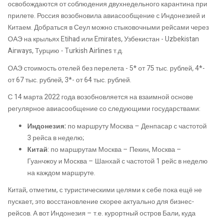
освобождаются от соблюдения двухнедельного карантина при
прилете. Россия возобновила авиасообщение с Индонезией и
Китаем. Добраться в Сеул можно стыковочными рейсами через
ОАЭ на крыльях Etihad или Emirates, Узбекистан - Uzbekistan
Airways, Турцию - Turkish Airlines т.д.
ОАЭ стоимость отелей без перелета - 5* от 75 тыс. рублей, 4*-
от 67 тыс. рублей, 3*- от 64 тыс. рублей.
С 14 марта 2022 года возобновляется на взаимной основе
регулярное авиасообщение со следующими государствами:
Индонезия:
по маршруту Москва – Денпасар с частотой
3 рейса в неделю;
Китай
: по маршрутам Москва – Пекин, Москва –
Гуанчжоу и Москва – Шанхай с частотой 1 рейс в неделю
на каждом маршруте.
Китай, отметим, с туристическими целями к себе пока ещё не
пускает, это восстановление скорее актуально для бизнес-
рейсов. А вот Индонезия – т.е. курортный остров Бали, куда