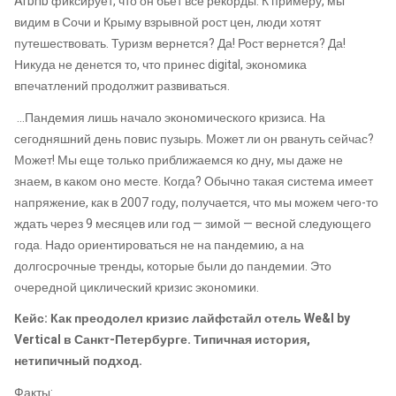
Arbnb фиксирует, что он бьет все рекорды. К примеру, мы
видим в Сочи и Крыму взрывной рост цен, люди хотят
путешествовать. Туризм вернется? Да! Рост вернется? Да!
Никуда не денется то, что принес digital, экономика
впечатлений продолжит развиваться.
…Пандемия лишь начало экономического кризиса. На
сегодняшний день повис пузырь. Может ли он рвануть сейчас?
Может! Мы еще только приближаемся ко дну, мы даже не
знаем, в каком оно месте. Когда? Обычно такая система имеет
напряжение, как в 2007 году, получается, что мы можем чего-то
ждать через 9 месяцев или год — зимой — весной следующего
года. Надо ориентироваться не на пандемию, а на
долгосрочные тренды, которые были до пандемии. Это
очередной циклический кризис экономики.
Кейс: Как преодолел кризис лайфстайл отель We&I by
Vertical в Санкт-Петербурге. Типичная история,
нетипичный подход.
Факты: