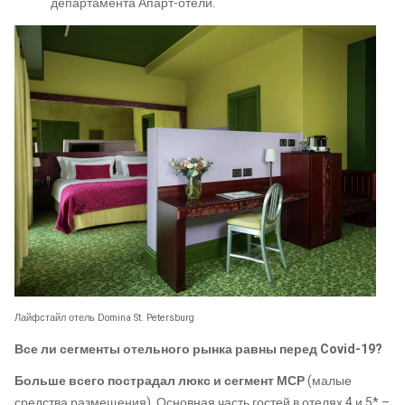
департамента Апарт-отели.
Лайфстайл отель Domina St. Petersburg
Все ли сегменты отельного рынка равны перед Covid-19?
Больше всего пострадал люкс и сегмент МСР
(малые
средства размещения). Основная часть гостей в отелях 4 и 5* –