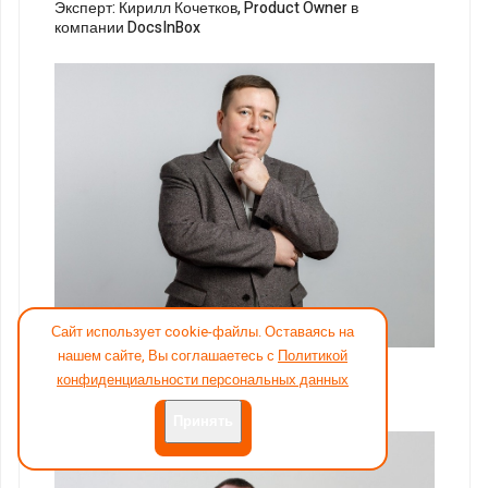
Эксперт: Кирилл Кочетков, Product Owner в
компании DocsInBox
Сайт использует cookie-файлы. Оставаясь на
27
нашем сайте, Вы соглашаетесь с
Политикой
Эксперт: Артём Коробков, руководитель по
конфиденциальности персональных данных
направлению HoReCa в компании Askona
Принять