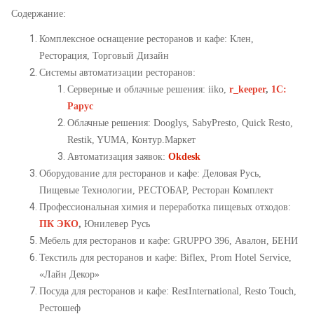
Содержание:
Комплексное оснащение ресторанов и кафе
:
Клен
,
Ресторация
,
Торговый Дизайн
Системы автоматизации ресторанов:
Серверные и облачные решения
:
iiko
,
r_keeper
,
1C:
Рарус
Облачные решения
:
Dooglys
,
SabyPresto
,
Quick Resto
,
Restik
,
YUMA
,
Контур.Маркет
Автоматизация заявок:
Okdesk
Оборудование для ресторанов и кафе
:
Деловая Русь
,
Пищевые Технологии
,
РЕСТОБАР
,
Ресторан Комплект
Профессиональная химия и переработка пищевых отходов
:
ПК ЭКО
,
Юнилевер Русь
Мебель для ресторанов и кафе
:
GRUPPO 396
,
Авалон
,
БЕНИ
Текстиль для ресторанов и кафе
:
Biflex
,
Prom Hotel Service
,
«Лайн Декор»
Посуда для ресторанов и кафе
:
RestInternational
,
Resto Touch
,
Рестошеф