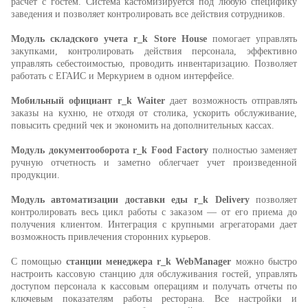
расчет с гостем. Система кастомизируется под любую специфику
заведения и позволяет контролировать все действия сотрудников.
Модуль складского учета
r_k Store House
помогает управлять
закупками, контролировать действия персонала, эффективно
управлять себестоимостью
,
проводить инвентаризацию. Позволяет
работать с ЕГАИС и Меркурием в одном интерфейсе.
Мобильный официант
r_k
Waiter
дает возможность отправлять
заказы на кухню, не отходя от столика, ускорить обслуживание,
повысить средний чек и экономить на дополнительных кассах.
Модуль документооборота r_k Food Factory
полностью заменяет
ручную отчетность и заметно облегчает учет произведенной
продукции.
Модуль автоматизации доставки
еды r_k Delivery
позволяет
контролировать весь цикл работы с заказом — от его приема до
получения клиентом. Интеграция с крупными агрегаторами дает
возможность привлечения сторонних курьеров.
С помощью
станции менеджера
r_k WebManager
можно быстро
настроить кассовую станцию для обслуживания гостей, управлять
доступом персонала к кассовым операциям и получать отчеты по
ключевым показателям работы ресторана. Все настройки и