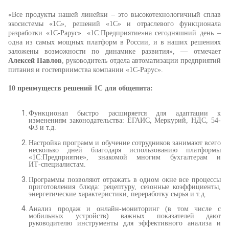
«Все продукты нашей линейки – это
высокотехнологичный сплав
экосистемы «1С»,
решений «1С» и отраслевого функционала
разработки «1С-Рарус». «1С:Предприятие»на сегодняшний день –
одна из самых мощных платформ в России, и в наших решениях
заложены возможности по динамике развития», — отмечает
Алексей Павлов
, руководитель отдела автоматизации предприятий
питания и гостеприимства компании «1С-Рарус».
10 преимуществ решений 1С для общепита:
Функционал быстро расширяется для адаптации к
изменениям законодательства: ЕГАИС, Меркурий, НДС, 54-
ФЗ и т.д.
Настройка программ и обучение сотрудников занимают всего
несколько дней благодаря использованию платформы
«1С:Предприятие», знакомой многим бухгалтерам и
ИТ‑специалистам.
Программы позволяют отражать в одном окне все процессы
приготовления блюда: рецептуру, сезонные коэффициенты,
энергетические характеристики, переработку сырья и т.д.
Анализ продаж и онлайн-мониторинг (в том числе с
мобильных устройств) важных показателей дают
руководителю инструменты для эффективного анализа и