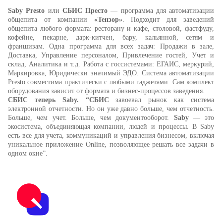
Saby Presto
или
СБИС Престо
— программа для автоматизации
общепита от компании
«Тензор»
. Подходит для заведений
общепита любого формата: ресторану и кафе, столовой, фастфуду,
кофейне, пекарне, дарк-китчен, бару, кальянной, сетям и
франшизам. Одна программа для всех задач: Продажи в зале,
Доставка, Управление персоналом, Привлечение гостей, Учет и
склад, Аналитика и т.д. Работа с госсистемами: ЕГАИС, меркурий,
Маркировка, Юридически значимый ЭДО.
Система автоматизации
Presto совместима практически с любыми гаджетами. Сам комплект
оборудования зависит от формата и бизнес-процессов заведения.
СБИС теперь Saby.
“СБИС
завоевал рынок как система
электронной отчетности. Но он уже давно больше, чем отчетность.
Больше, чем учет. Больше, чем документооборот.
Saby
— это
экосистема, объединяющая компании, людей и процессы. В Saby
есть все для учета, коммуникаций и управления бизнесом, включая
уникальное приложение Online, позволяющее решать все задачи в
одном окне”.