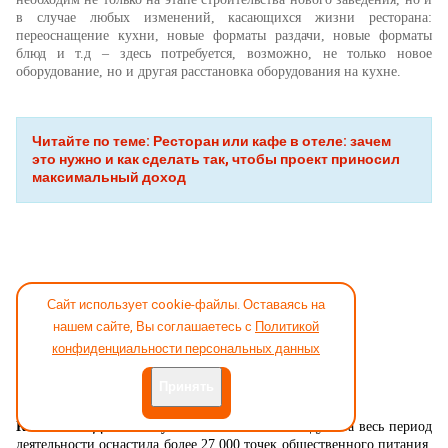
в случае любых изменений, касающихся жизни ресторана:
переоснащение кухни, новые форматы раздачи, новые форматы
блюд и т.д – здесь потребуется, возможно, не только новое
оборудование, но и другая расстановка оборудования на кухне.
Читайте по теме: Ресторан или кафе в отеле: зачем
это нужно и как сделать так, чтобы проект приносил
максимальный доход
Сайт использует cookie-файлы. Оставаясь на
нашем сайте, Вы соглашаетесь с
Политикой
конфиденциальности персональных данных
Принять
Компания «Деловая Русь»
основана в 1990 году и за весь период
деятельности оснастила более 27 000 точек общественного питания.