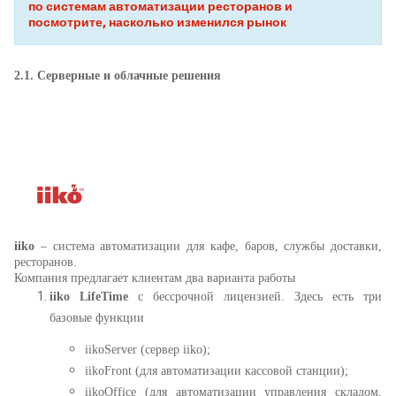
по системам автоматизации ресторанов и
посмотрите, насколько изменился рынок
2.1.
Серверные и облачные решения
iiko
– система автоматизации для кафе, баров, службы доставки,
ресторанов.
Компания предлагает клиентам два варианта работы
iiko LifeTime
с бессрочной лицензией. Здесь есть три
базовые функции
iikoServer (сервер iiko);
iikoFront (для автоматизации кассовой станции);
iikoOffice (для автоматизации управления складом,